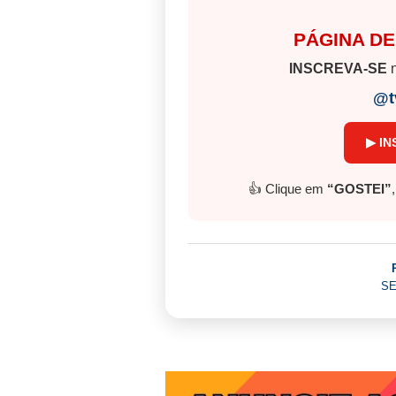
PÁGINA DE
INSCREVA-SE
n
@t
▶ IN
👍 Clique em
“GOSTEI”
SE