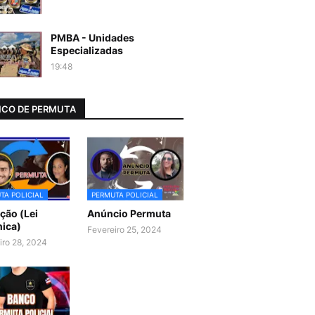
PMBA - Unidades
Especializadas
19:48
CO DE PERMUTA
TA POLICIAL
PERMUTA POLICIAL
ão (Lei
Anúncio Permuta
ica)
Fevereiro 25, 2024
iro 28, 2024