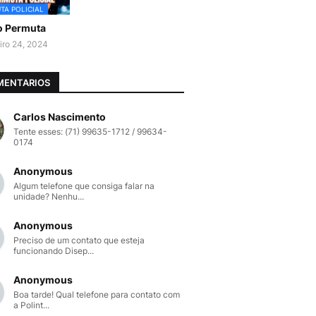
TA POLICIAL
o Permuta
iro 24, 2024
MENTARIOS
Carlos Nascimento
Tente esses: (71) 99635-1712 / 99634-
0174
Anonymous
Algum telefone que consiga falar na
unidade? Nenhu...
Anonymous
Preciso de um contato que esteja
funcionando Disep...
Anonymous
Boa tarde! Qual telefone para contato com
a Polint...