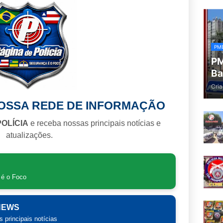
PM
PM
Ba
Cria
NOSSA REDE DE INFORMAÇÃO
POLÍCIA
e receba nossas principais notícias e
atualizações.
 é o Foco
 NEWS
 principais notícias