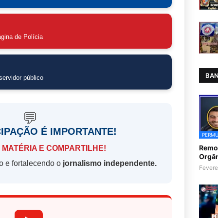
gina de Polícia
BAN
ervidor público
💬
CIPAÇÃO É IMPORTANTE!
PERMU
Remoç
 MATÉRIA E COMPARTILHE!
Orgân
o e fortalecendo o
jornalismo independente.
Fevere