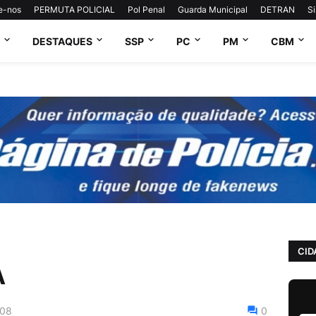
e-nos
PERMUTA POLICIAL
Pol Penal
Guarda Municipal
DETRAN
S
DESTAQUES
SSP
PC
PM
CBM
CID
A
:08
0