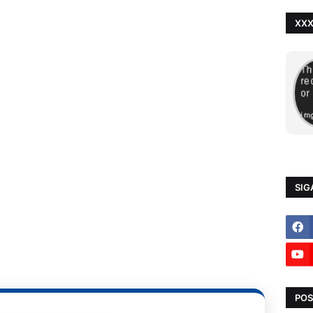
XX
SIG
POS