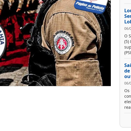
Lo
Se
Lo
06/
O S
(5)
sup
(PS
Sa
de
ou
06/
Os 
con
ele
real