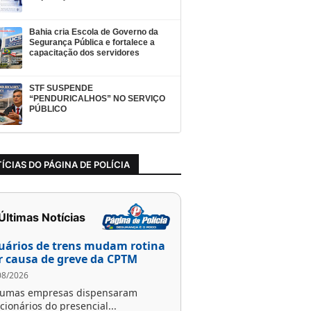
Bahia cria Escola de Governo da
Segurança Pública e fortalece a
capacitação dos servidores
STF SUSPENDE
“PENDURICALHOS” NO SERVIÇO
PÚBLICO
ÍCIAS DO PÁGINA DE POLÍCIA
 Últimas Notícias
uários de trens mudam rotina
r causa de greve da CPTM
08/2026
gumas empresas dispensaram
cionários do presencial...