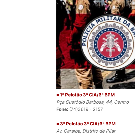
■ 1º Pelotão 3ª CIA/6º BPM
Pça Custódio Barbosa, 44, Centro
Fone:
(74)3619 - 2157
■ 3º Pelotão 3ª CIA/6º BPM
Av. Caraíba, Distrito de Pilar