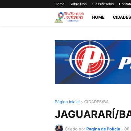
Home
Sobre Nós
Classificados
Contat
HOME
CIDADES
Página inicial
CIDADES/BA
JAGUARARÍ/B
Criado por
Pagina de Polícia
-
08