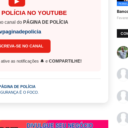
▶
PERMU
Banc
 POLÍCIA NO YOUTUBE
Fevere
o canal do
PÁGINA DE POLÍCIA
vpaginadepolicia
CO
SCREVA-SE NO CANAL
, ative as notificações 🔔 e
COMPARTILHE!
PÁGINA DE POLÍCIA
GURANÇA É O FOCO.