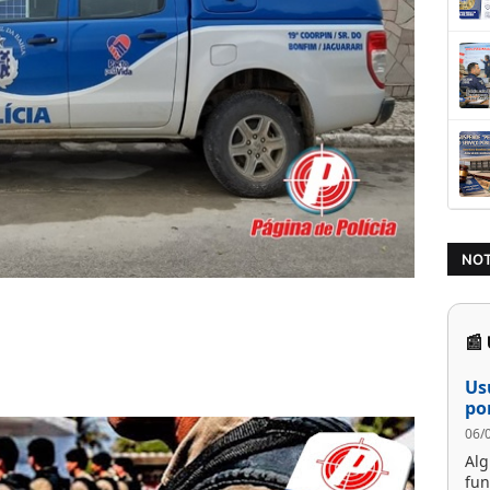
NOT
📰
Us
po
06/
Al
fun