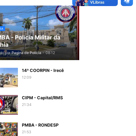
BA
BA - Polícia Militar da
hia
do por
Pagina de Polícia
-
08:12
14ª COORPIN - Irecê
12:09
CIPM - Capital/RMS
21:34
PMBA - RONDESP
21:53