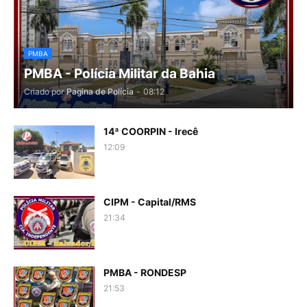
PMBA
PMBA - Polícia Militar da Bahia
Criado por
Pagina de Polícia
-
08:12
14ª COORPIN - Irecê
12:09
CIPM - Capital/RMS
21:34
PMBA - RONDESP
21:53