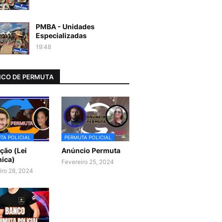
PMBA - Unidades
Especializadas
19:48
CO DE PERMUTA
TA POLICIAL
PERMUTA POLICIAL
ão (Lei
Anúncio Permuta
ica)
Fevereiro 25, 2024
iro 28, 2024