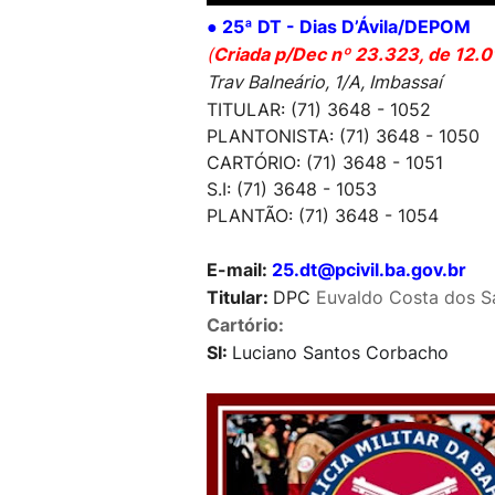
●
25ª DT - Dias D’Ávila/DEPOM
(
Criada p/Dec nº 23.323, de 12.0
Trav Balneário, 1/A, Imbassaí
TITULAR: (71) 3648 - 1052
PLANTONISTA: (71) 3648 - 1050
CARTÓRIO: (71) 3648 - 1051
S.I: (71) 3648 - 1053
PLANTÃO: (71) 3648 - 1054
E-mail:
25.dt@pcivil.ba.gov.br
Titular:
DPC
Euvaldo Costa dos S
Cartório:
SI:
Luciano Santos Corbacho