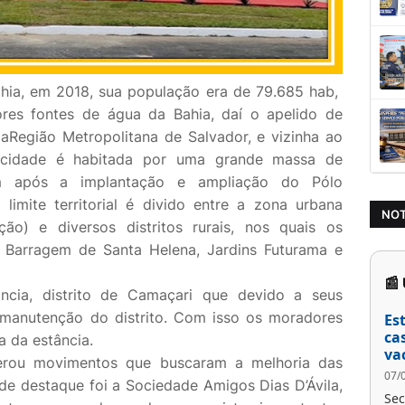
hia, em 2018, sua população era de 79.685 hab,
es fontes de água da Bahia, daí o apelido de
aRegião Metropolitana de Salvador, e vizinha ao
a cidade é habitada por uma grande massa de
m após a implantação e ampliação do Pólo
limite territorial é divido entre a zona urbana
NOT
ão) e diversos distritos rurais, nos quais os
a, Barragem de Santa Helena, Jardins Futurama e
📰
ncia, distrito de Camaçari que devido a seus
manutenção do distrito. Com isso os moradores
Es
ca
a da estância.
va
erou movimentos que buscaram a melhoria das
07/
de destaque foi a Sociedade Amigos Dias D’Ávila,
Sec