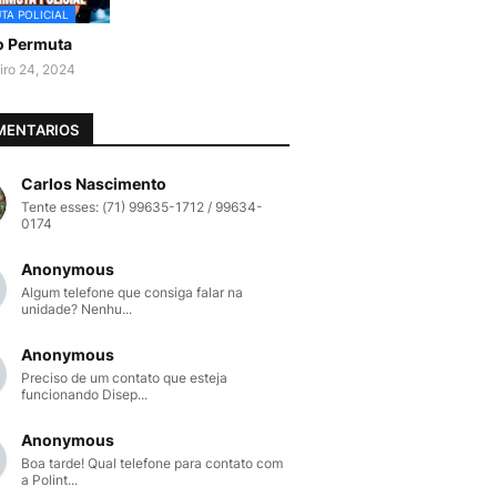
TA POLICIAL
o Permuta
iro 24, 2024
MENTARIOS
Carlos Nascimento
Tente esses: (71) 99635-1712 / 99634-
0174
Anonymous
Algum telefone que consiga falar na
unidade? Nenhu...
Anonymous
Preciso de um contato que esteja
funcionando Disep...
Anonymous
Boa tarde! Qual telefone para contato com
a Polint...