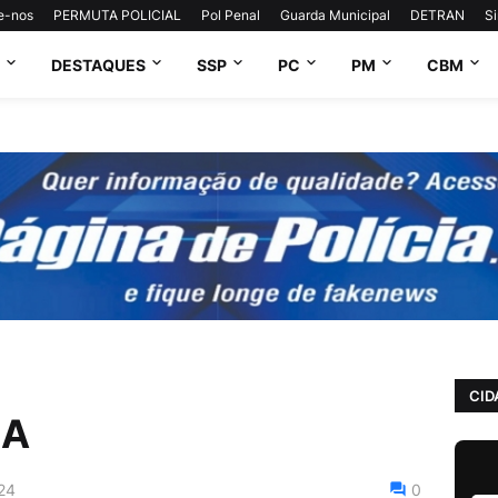
e-nos
PERMUTA POLICIAL
Pol Penal
Guarda Municipal
DETRAN
S
DESTAQUES
SSP
PC
PM
CBM
CID
BA
24
0