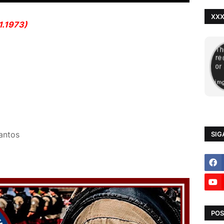
XX
1.1973)
antos
SIG
POS