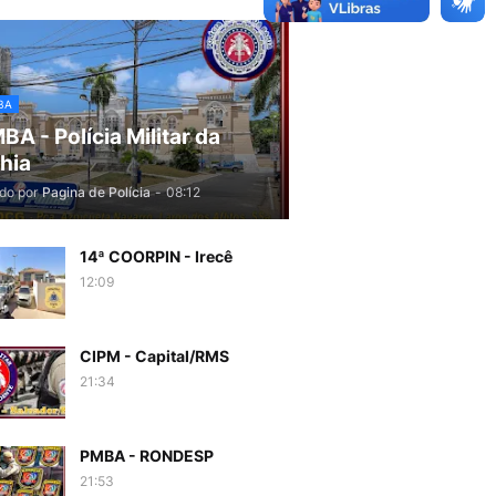
BA
BA - Polícia Militar da
hia
do por
Pagina de Polícia
-
08:12
14ª COORPIN - Irecê
12:09
CIPM - Capital/RMS
21:34
PMBA - RONDESP
21:53