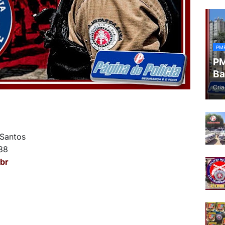
PM
PM
Ba
Cria
a Santos
2788
br