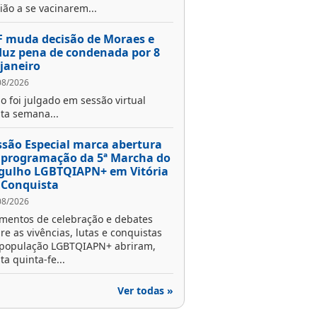
ião a se vacinarem...
F muda decisão de Moraes e
duz pena de condenada por 8
 janeiro
08/2026
o foi julgado em sessão virtual
ta semana...
ssão Especial marca abertura
 programação da 5ª Marcha do
gulho LGBTQIAPN+ em Vitória
 Conquista
08/2026
entos de celebração e debates
re as vivências, lutas e conquistas
população LGBTQIAPN+ abriram,
ta quinta-fe...
Ver todas »