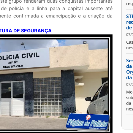
este grupo renderam duas conquistas importantes
reg
de polícia e a linha para a capital ausente até
lmente confirmada a emancipação e a criação da
ST
re
de
TURA DE SEGURANÇA
07/
Cas
nes
Se
da
Or
da
07/
Mom
sob
da 
nes