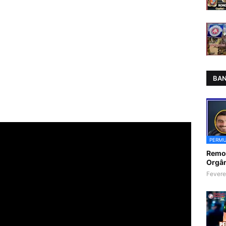
BAN
PERMU
Remoç
Orgân
Fevere