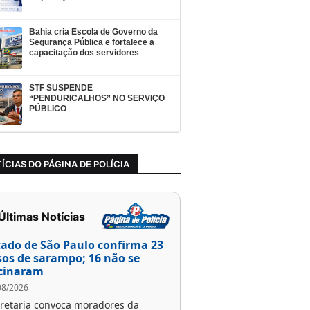
Bahia cria Escola de Governo da
Segurança Pública e fortalece a
capacitação dos servidores
STF SUSPENDE
“PENDURICALHOS” NO SERVIÇO
PÚBLICO
ÍCIAS DO PÁGINA DE POLÍCIA
 Últimas Notícias
tado de São Paulo confirma 23
sos de sarampo; 16 não se
cinaram
08/2026
retaria convoca moradores da