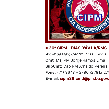
■ 36ª CIPM - DIAS D'ÁVILA/RMS
Av. Imbassay, Centro, Dias D'Ávila
Cmt:
Maj PM Jorge Ramos Lima
SubCmt:
Cap PM Arnaldo Pereir
Fone:
(71) 3648 - 2780 /2781à 
E-mail:
cipm36.cmd@pm.ba.gov.