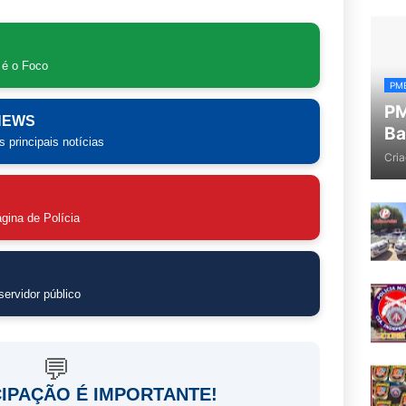
 é o Foco
PM
PM
 NEWS
Ba
 principais notícias
Cria
gina de Polícia
ervidor público
💬
CIPAÇÃO É IMPORTANTE!