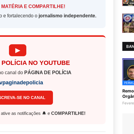
 MATÉRIA E COMPARTILHE!
o e fortalecendo o
jornalismo independente.
BAN
▶
 POLÍCIA NO YOUTUBE
o canal do
PÁGINA DE POLÍCIA
vpaginadepolicia
PERMU
Remoç
Orgân
SCREVA-SE NO CANAL
Fevere
, ative as notificações 🔔 e
COMPARTILHE!