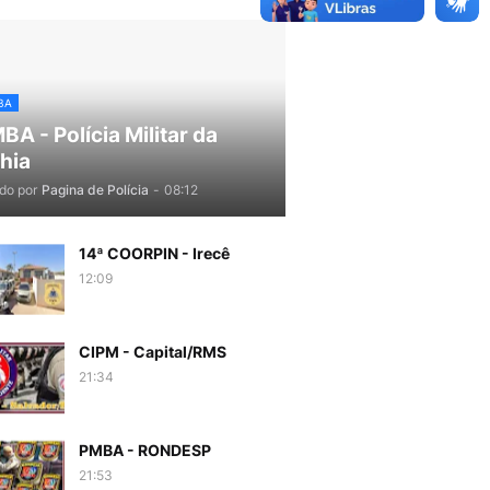
BA
BA - Polícia Militar da
hia
do por
Pagina de Polícia
-
08:12
14ª COORPIN - Irecê
12:09
CIPM - Capital/RMS
21:34
PMBA - RONDESP
21:53