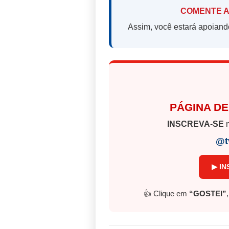
COMENTE A
Assim, você estará apoiand
PÁGINA DE
INSCREVA-SE
n
@t
▶ IN
👍 Clique em
“GOSTEI”