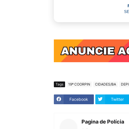
SE
Tags
19ª COORPIN
CIDADES/BA
DEP
Facebook
Twitter
Pagina de Polícia