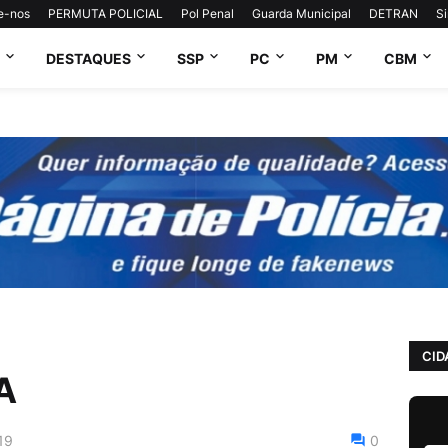
e-nos
PERMUTA POLICIAL
Pol Penal
Guarda Municipal
DETRAN
S
DESTAQUES
SSP
PC
PM
CBM
CID
A
19
0