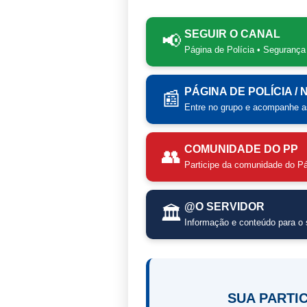
SEGUIR O CANAL
📢
Página de Polícia • Segurança
PÁGINA DE POLÍCIA /
📰
Entre no grupo e acompanhe as
COMUNIDADE DO PP
👥
Participe da comunidade do Pá
@O SERVIDOR
🏛️
Informação e conteúdo para o s
SUA PARTI