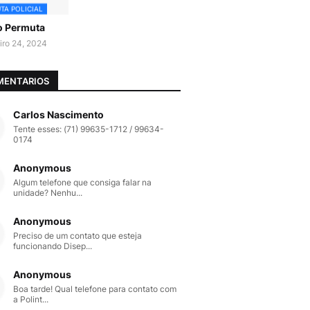
TA POLICIAL
o Permuta
iro 24, 2024
MENTARIOS
Carlos Nascimento
Tente esses: (71) 99635-1712 / 99634-
0174
Anonymous
Algum telefone que consiga falar na
unidade? Nenhu...
Anonymous
Preciso de um contato que esteja
funcionando Disep...
Anonymous
Boa tarde! Qual telefone para contato com
a Polint...