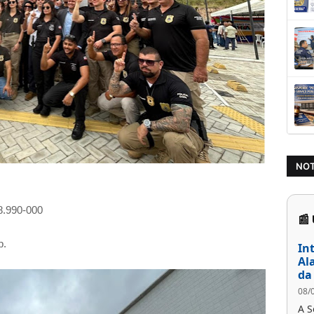
NOT
.990-000
📰
p.
In
Al
da
08/
A S