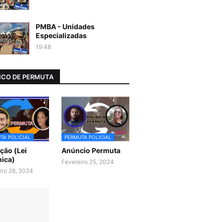
PMBA - Unidades
Especializadas
19:48
CO DE PERMUTA
TA POLICIAL
PERMUTA POLICIAL
ão (Lei
Anúncio Permuta
ica)
Fevereiro 25, 2024
iro 28, 2024