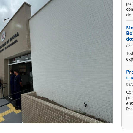
par
com
do 
Mo
Bo
do
08/
Tod
exp
Pr
tr
08/
Com
pop
e e
Pre