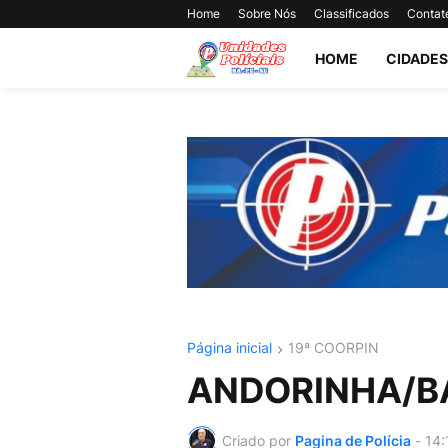
Home
Sobre Nós
Classificados
Contat
HOME
CIDADES
Página inicial
19ª COORPIN
ANDORINHA/B
Criado por
Pagina de Polícia
-
14: