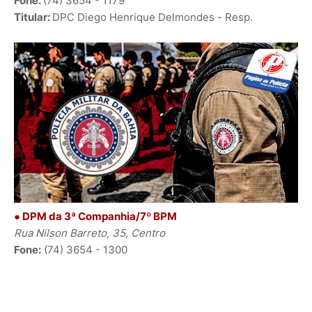
Fone:
(74) 3654 - 1179
Titular:
DPC Diego Henrique Delmondes - Resp.
● DPM da 3ª Companhia/7º BPM
Rua Nilson Barreto, 35, Centro
Fone:
(74) 3654 - 1300