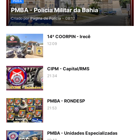
PMBA
PMBA - Polícia Militar da Bahia
Criado por
Pagina de Polícia
-
08:12
14ª COORPIN - Irecê
12:09
CIPM - Capital/RMS
21:34
PMBA - RONDESP
21:53
PMBA - Unidades Especializadas