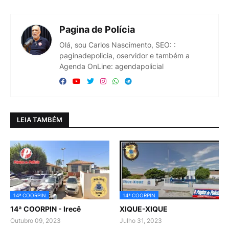
Pagina de Polícia
Olá, sou Carlos Nascimento, SEO: :
paginadepolicia, oservidor e também a
Agenda OnLine: agendapolicial
LEIA TAMBÉM
14ª COORPIN
14ª COORPIN
14ª COORPIN - Irecê
XIQUE-XIQUE
Outubro 09, 2023
Julho 31, 2023