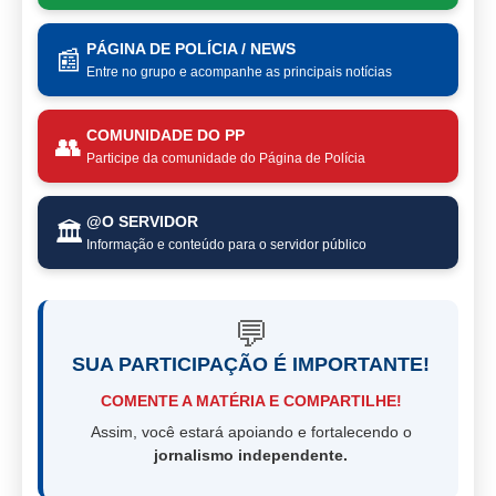
PÁGINA DE POLÍCIA / NEWS
📰
Entre no grupo e acompanhe as principais notícias
COMUNIDADE DO PP
👥
Participe da comunidade do Página de Polícia
@O SERVIDOR
🏛️
Informação e conteúdo para o servidor público
💬
SUA PARTICIPAÇÃO É IMPORTANTE!
COMENTE A MATÉRIA E COMPARTILHE!
Assim, você estará apoiando e fortalecendo o
jornalismo independente.