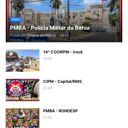
PMBA
PMBA - Polícia Militar da Bahia
Criado por
Pagina de Polícia
-
08:12
14ª COORPIN - Irecê
12:09
CIPM - Capital/RMS
21:34
PMBA - RONDESP
21:53