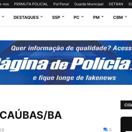
e-nos
PERMUTA POLICIAL
Pol Penal
Guarda Municipal
DETRAN
S
DESTAQUES
SSP
PC
PM
CBM
CID
ACAÚBAS/BA
56
0