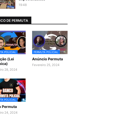
19:48
CO DE PERMUTA
TA POLICIAL
PERMUTA POLICIAL
ão (Lei
Anúncio Permuta
ica)
Fevereiro 25, 2024
iro 28, 2024
TA POLICIAL
o Permuta
iro 24, 2024