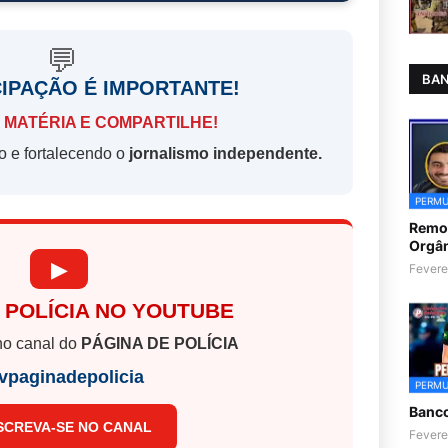
💬
BAN
CIPAÇÃO É IMPORTANTE!
 MATÉRIA E COMPARTILHE!
o e fortalecendo o
jornalismo independente.
PERMU
Remoç
Orgân
▶
Fevere
 POLÍCIA NO YOUTUBE
o canal do
PÁGINA DE POLÍCIA
vpaginadepolicia
PERMU
Banc
SCREVA-SE NO CANAL
Fevere