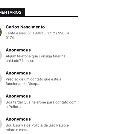
MENTARIOS
Carlos Nascimento
Tente esses: (71) 99635-1712 / 99634-
0174
Anonymous
Algum telefone que consiga falar na
unidade? Nenhu...
Anonymous
Preciso de um contato que esteja
funcionando Disep...
Anonymous
Boa tarde! Qual telefone para contato com
a Polint...
Anonymous
Sou Escrivã de Polícia de São Paulo e
relato o mes...