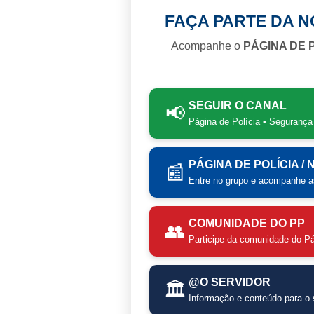
FAÇA PARTE DA 
Acompanhe o
PÁGINA DE 
SEGUIR O CANAL
📢
Página de Polícia • Segurança
PÁGINA DE POLÍCIA /
📰
Entre no grupo e acompanhe as
COMUNIDADE DO PP
👥
Participe da comunidade do Pá
@O SERVIDOR
🏛️
Informação e conteúdo para o s