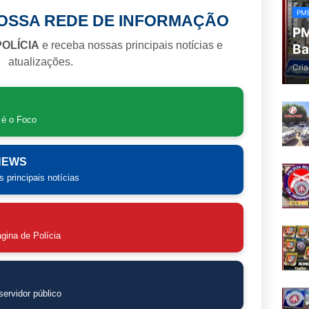
PM
NOSSA REDE DE INFORMAÇÃO
PM
POLÍCIA
e receba nossas principais notícias e
Ba
atualizações.
Cria
 é o Foco
 NEWS
 principais notícias
gina de Polícia
ervidor público