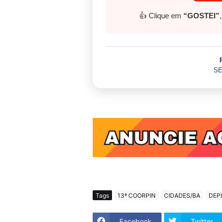
👍 Clique em
“GOSTEI”
SE
Tags
13ª COORPIN
CIDADES/BA
DEP
Facebook
Twitter