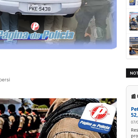
NOT
pers
i
📰
Pe
52
07/
Res
pro