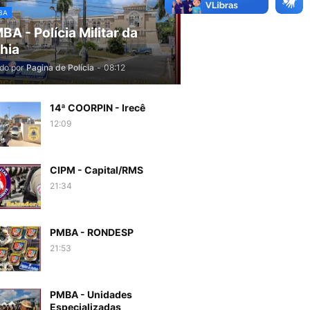
BA
BA - Polícia Militar da
hia
do por
Pagina de Polícia
-
08:12
14ª COORPIN - Irecê
12:09
CIPM - Capital/RMS
21:34
PMBA - RONDESP
21:53
PMBA - Unidades
Especializadas