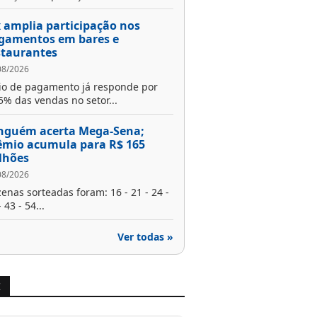
x amplia participação nos
gamentos em bares e
staurantes
08/2026
o de pagamento já responde por
5% das vendas no setor...
nguém acerta Mega-Sena;
êmio acumula para R$ 165
lhões
08/2026
enas sorteadas foram: 16 - 21 - 24 -
 43 - 54...
Ver todas »
X