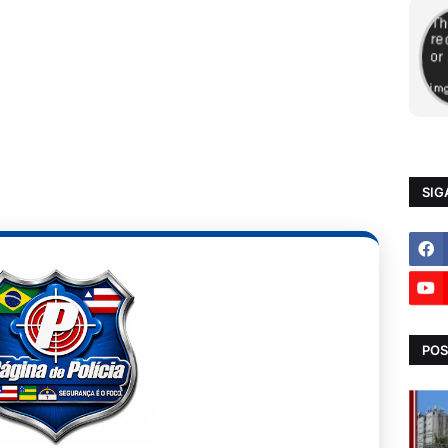
SIG
POS