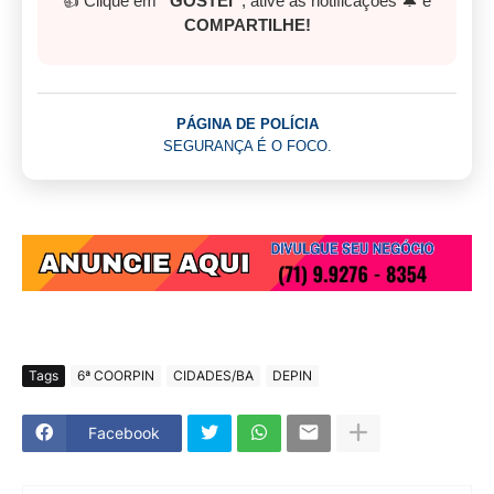
👍 Clique em
“GOSTEI”
, ative as notificações 🔔 e
COMPARTILHE!
PÁGINA DE POLÍCIA
SEGURANÇA É O FOCO.
Tags
6ª COORPIN
CIDADES/BA
DEPIN
Facebook