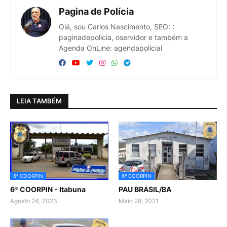
Pagina de Polícia
Olá, sou Carlos Nascimento, SEO: :
paginadepolicia, oservidor e também a
Agenda OnLine: agendapolicial
LEIA TAMBÉM
6ª COORPIN
6ª COORPIN
6ª COORPIN - Itabuna
PAU BRASIL/BA
Agosto 24, 2023
Maio 28, 2021