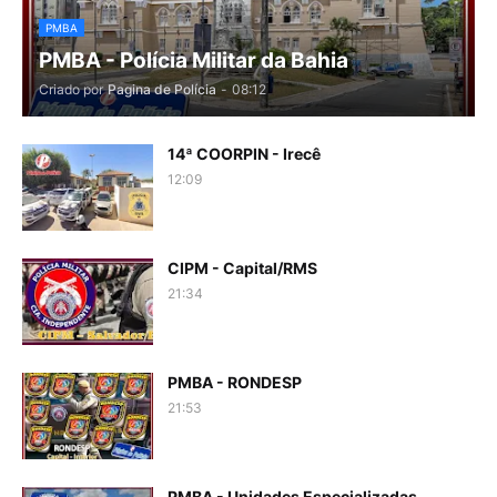
PMBA
PMBA - Polícia Militar da Bahia
Criado por
Pagina de Polícia
-
08:12
14ª COORPIN - Irecê
12:09
CIPM - Capital/RMS
21:34
PMBA - RONDESP
21:53
PMBA - Unidades Especializadas