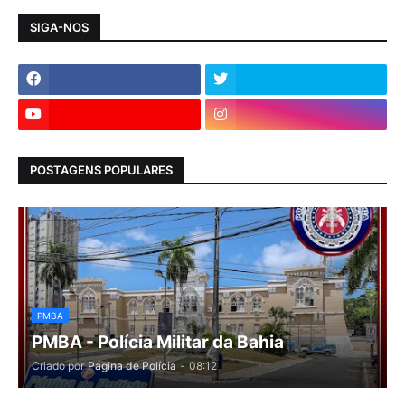
SIGA-NOS
POSTAGENS POPULARES
PMBA
PMBA - Polícia Militar da Bahia
Criado por
Pagina de Polícia
-
08:12