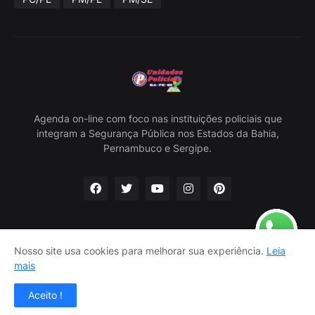
Agenda on-line com foco nas instituições policiais que
integram a Segurança Pública nos Estados da Bahia,
Pernambuco e Sergipe.
Nosso site usa cookies para melhorar sua experiência.
Leia
Home
Sobre Nós
Política Privacidade
Contato
mais
Classificados
Aceito !
Criado por -
Carlos Nascimento