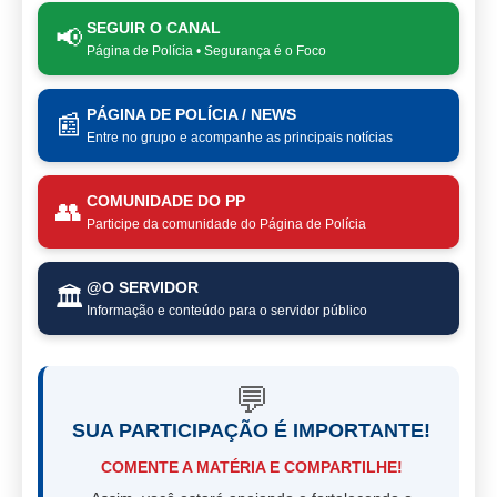
SEGUIR O CANAL
📢
Página de Polícia • Segurança é o Foco
PÁGINA DE POLÍCIA / NEWS
📰
Entre no grupo e acompanhe as principais notícias
COMUNIDADE DO PP
👥
Participe da comunidade do Página de Polícia
@O SERVIDOR
🏛️
Informação e conteúdo para o servidor público
💬
SUA PARTICIPAÇÃO É IMPORTANTE!
COMENTE A MATÉRIA E COMPARTILHE!