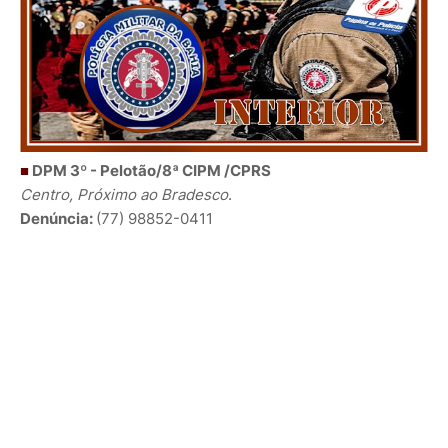
■
DPM 3º - Pelotão/8ª CIPM /CPRS
Centro, Próximo ao Bradesco
.
Denúncia:
(77) 98852-0411