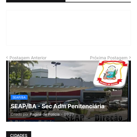
Postagem Anterior
Próxima Postagem
SEAP/BA
SEAP/BA - Sec Adm Penitenciária
Criado por
Pagina de Polícia
-
09:23
CIDADES