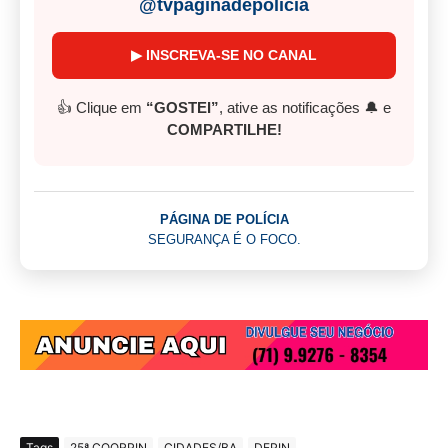
@tvpaginadepolicia
▶ INSCREVA-SE NO CANAL
👍 Clique em
“GOSTEI”
, ative as notificações 🔔 e
COMPARTILHE!
PÁGINA DE POLÍCIA
SEGURANÇA É O FOCO.
Tags
25ª COORPIN
CIDADES/BA
DEPIN