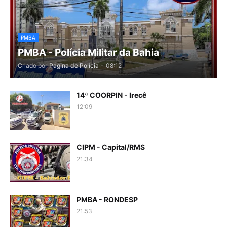
PMBA
PMBA - Polícia Militar da Bahia
Criado por
Pagina de Polícia
-
08:12
14ª COORPIN - Irecê
12:09
CIPM - Capital/RMS
21:34
PMBA - RONDESP
21:53