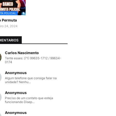
TA POLICIAL
o Permuta
iro 24, 2024
MENTARIOS
Carlos Nascimento
Tente esses: (71) 99635-1712 / 99634-
0174
Anonymous
Algum telefone que consiga falar na
unidade? Nenhu...
Anonymous
Preciso de um contato que esteja
funcionando Disep...
Anonymous