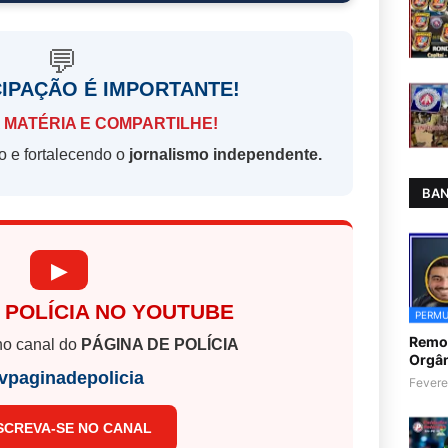
💬
CIPAÇÃO É IMPORTANTE!
 MATÉRIA E COMPARTILHE!
o e fortalecendo o
jornalismo independente.
BAN
▶
 POLÍCIA NO YOUTUBE
PERMU
Remoç
o canal do
PÁGINA DE POLÍCIA
Orgân
vpaginadepolicia
Fevere
SCREVA-SE NO CANAL