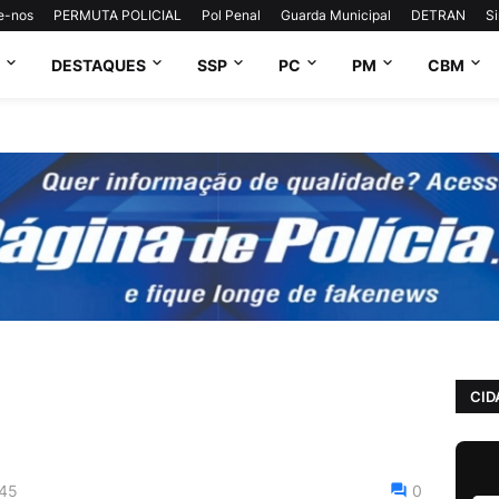
e-nos
PERMUTA POLICIAL
Pol Penal
Guarda Municipal
DETRAN
S
DESTAQUES
SSP
PC
PM
CBM
CID
:45
0