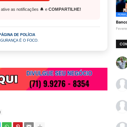
, ative as notificações 🔔 e
COMPARTILHE!
PERMU
Banc
Fevere
PÁGINA DE POLÍCIA
GURANÇA É O FOCO.
CO
N