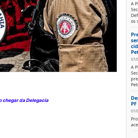
A P
Sec
Def
os s
Pr
se
ci
Pe
07/
A P
Sec
pre
Pet
De
 chegar da Delegacia
PF
07/
Pro
ace