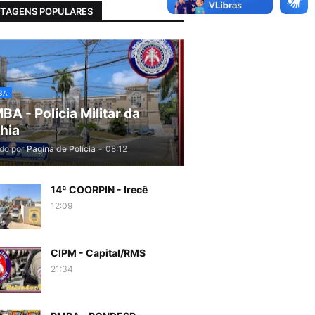
TAGENS POPULARES
BA
BA - Polícia Militar da
hia
do por
Pagina de Polícia
-
08:12
14ª COORPIN - Irecê
12:09
CIPM - Capital/RMS
21:34