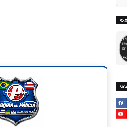
XX
SIG