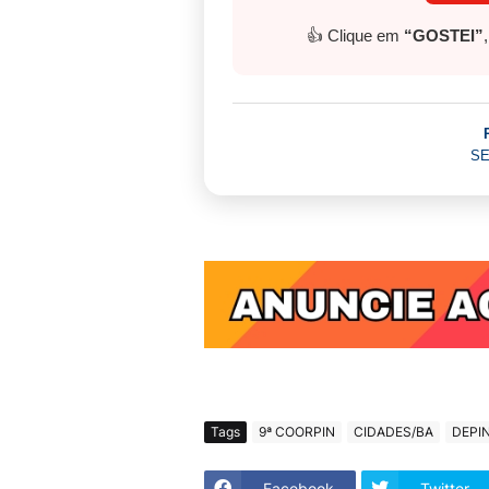
👍 Clique em
“GOSTEI”
SE
Tags
9ª COORPIN
CIDADES/BA
DEPI
Facebook
Twitter