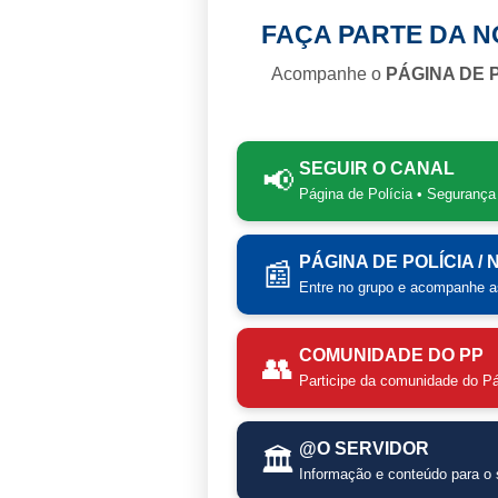
FAÇA PARTE DA 
Acompanhe o
PÁGINA DE 
SEGUIR O CANAL
📢
Página de Polícia • Segurança
PÁGINA DE POLÍCIA /
📰
Entre no grupo e acompanhe as
COMUNIDADE DO PP
👥
Participe da comunidade do Pá
@O SERVIDOR
🏛️
Informação e conteúdo para o s