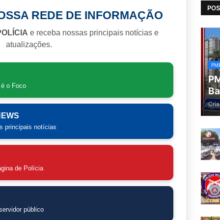
POS
NOSSA REDE DE INFORMAÇÃO
POLÍCIA
e receba nossas principais notícias e
atualizações.
PM
PM
 é o Foco
Ba
Cria
 NEWS
 principais notícias
gina de Polícia
ervidor público