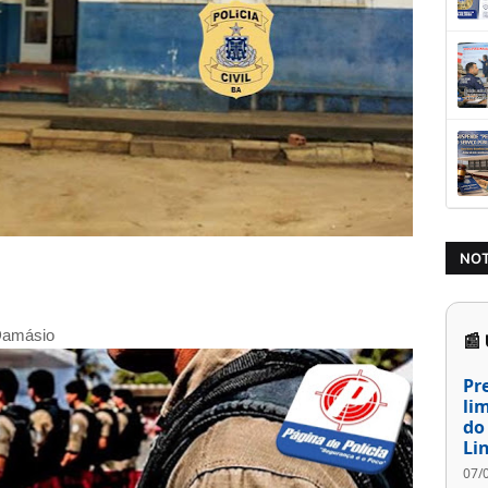
NOT
Damásio
📰
Pr
li
do
Li
07/