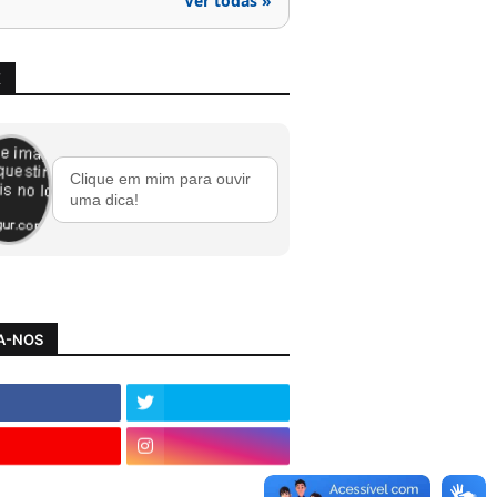
Ver todas »
X
Clique em mim para ouvir
uma dica!
A-NOS