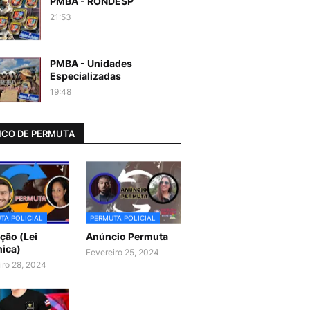
PMBA - RONDESP
21:53
PMBA - Unidades
Especializadas
19:48
CO DE PERMUTA
TA POLICIAL
PERMUTA POLICIAL
ão (Lei
Anúncio Permuta
ica)
Fevereiro 25, 2024
iro 28, 2024