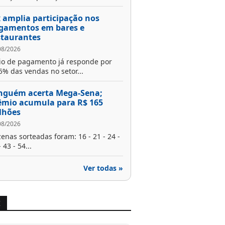
x amplia participação nos
gamentos em bares e
staurantes
08/2026
o de pagamento já responde por
5% das vendas no setor...
nguém acerta Mega-Sena;
êmio acumula para R$ 165
lhões
08/2026
enas sorteadas foram: 16 - 21 - 24 -
 43 - 54...
Ver todas »
X