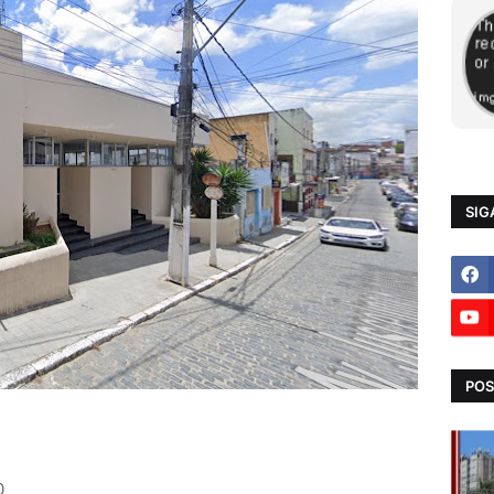
SIG
POS
50