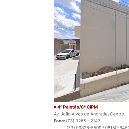
■ 4º Pelotão/8ª CIPM
Av. João Alves de Andrade, Centro.
Fone:
(73) 3265 - 2147
(73) 99826-5599 /
98150-84