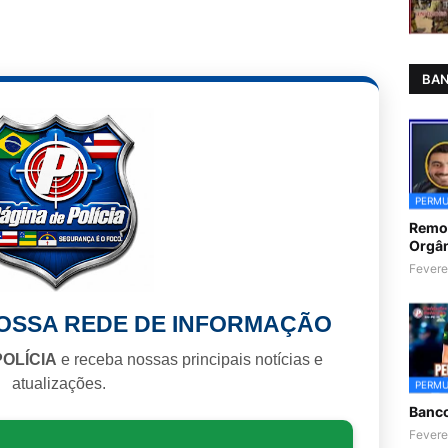
BAN
PERMU
Remoç
Orgân
Fevere
NOSSA REDE DE INFORMAÇÃO
POLÍCIA
e receba nossas principais notícias e
atualizações.
PERMU
Banc
Fevere