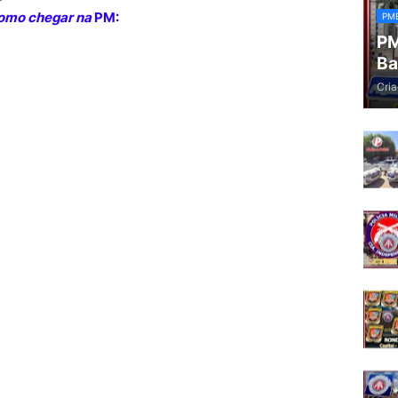
omo chegar na
PM:
PM
PM
Ba
Cria