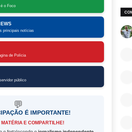
 é o Foco
CO
 NEWS
 principais notícias
gina de Polícia
ervidor público
💬
CIPAÇÃO É IMPORTANTE!
 MATÉRIA E COMPARTILHE!
o e fortalecendo o
jornalismo independente.