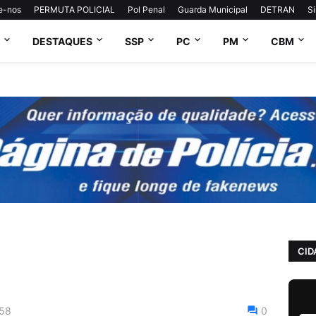
e-nos
PERMUTA POLICIAL
Pol Penal
Guarda Municipal
DETRAN
S
DESTAQUES
SSP
PC
PM
CBM
CID
:58
0