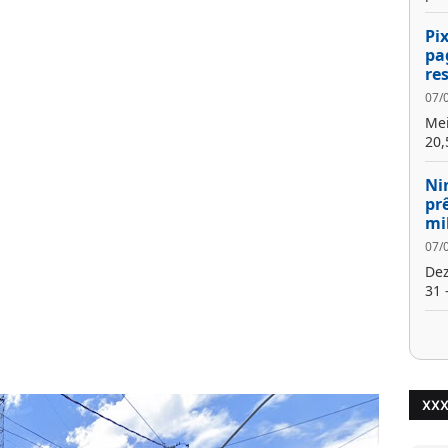
Pi
pa
re
07/
Mei
20,
Ni
pr
mi
07/
Dez
31 -
XXXXX
XX