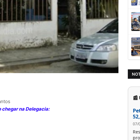
NOT
📰
antos
chegar na Delegacia:
Pe
52
07/
Res
pro