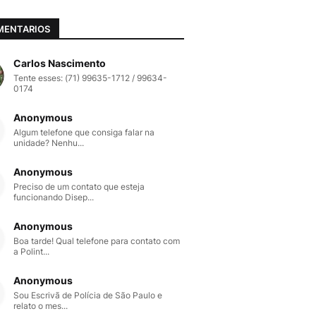
MENTARIOS
Carlos Nascimento
Tente esses: (71) 99635-1712 / 99634-
0174
Anonymous
Algum telefone que consiga falar na
unidade? Nenhu...
Anonymous
Preciso de um contato que esteja
funcionando Disep...
Anonymous
Boa tarde! Qual telefone para contato com
a Polint...
Anonymous
Sou Escrivã de Polícia de São Paulo e
relato o mes...