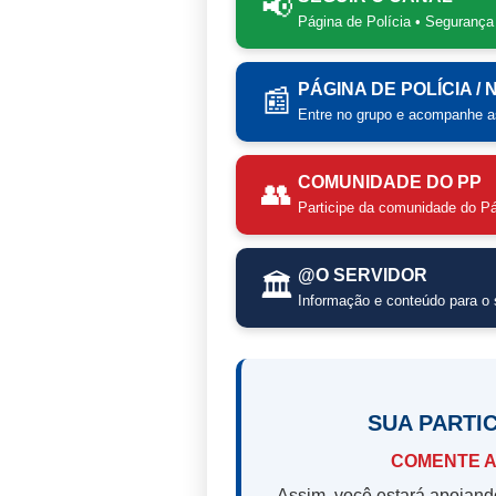
📢
Página de Polícia • Segurança
PÁGINA DE POLÍCIA /
📰
Entre no grupo e acompanhe as
COMUNIDADE DO PP
👥
Participe da comunidade do Pá
@O SERVIDOR
🏛️
Informação e conteúdo para o s
SUA PARTI
COMENTE A
Assim, você estará apoiand