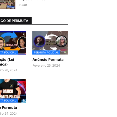
19:48
CO DE PERMUTA
TA POLICIAL
PERMUTA POLICIAL
ão (Lei
Anúncio Permuta
ica)
Fevereiro 25, 2024
iro 28, 2024
TA POLICIAL
o Permuta
iro 24, 2024