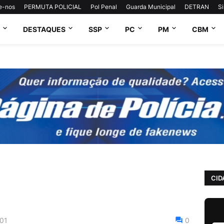
e-nos
PERMUTA POLICIAL
Pol Penal
Guarda Municipal
DETRAN
S
DESTAQUES
SSP
PC
PM
CBM
CID
01
0