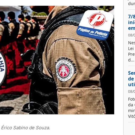
dur
7/
in
em
08/
Nes
Lei
Pre
d...
Se
de
ut
08/
Fot
da 
min
Vit
 Érico Sabino de Souza.