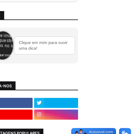
X
Clique em mim para ouvir
uma dica!
A-NOS
TAGENS POPULARES