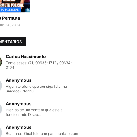
TA POLICIAL
o Permuta
iro 24, 2024
MENTARIOS
Carlos Nascimento
Tente esses: (71) 99635-1712 / 99634-
0174
Anonymous
Algum telefone que consiga falar na
unidade? Nenhu...
Anonymous
Preciso de um contato que esteja
funcionando Disep...
Anonymous
Boa tarde! Qual telefone para contato com