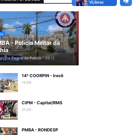
BA
BA - Polícia Militar da
hia
do por
Pagina de Polícia
-
08:12
14ª COORPIN - Irecê
12:09
CIPM - Capital/RMS
21:34
PMBA - RONDESP