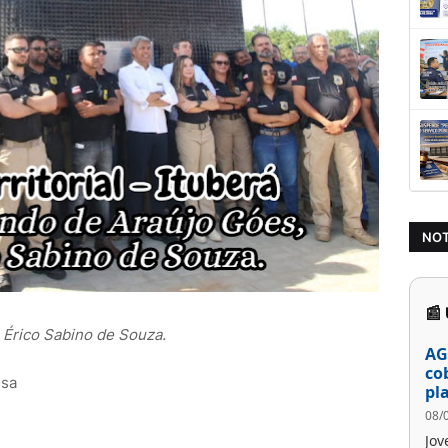
NOT
📰
 Érico Sabino de Souza.
AG
co
usa
pl
08/
Jov