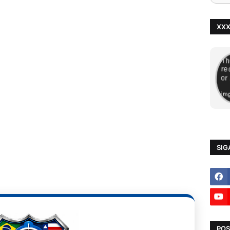
XX
SIG
POS