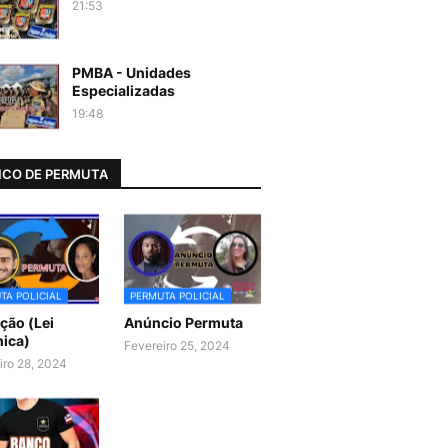
21:53
PMBA - Unidades
Especializadas
19:48
CO DE PERMUTA
TA POLICIAL
PERMUTA POLICIAL
ão (Lei
Anúncio Permuta
ica)
Fevereiro 25, 2024
iro 28, 2024