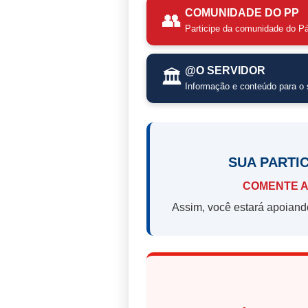
COMUNIDADE DO PP
👥
Participe da comunidade do Pá
@O SERVIDOR
🏛️
Informação e conteúdo para o s
SUA PARTI
COMENTE A
Assim, você estará apoiand