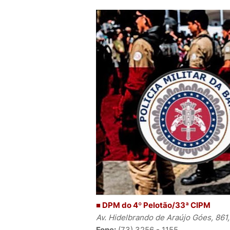
■ DPM do 4º Pelotão/33ª CIPM
Av. Hidelbrando de Araújo Góes, 861,
Fone:
(73) 3256 - 1155