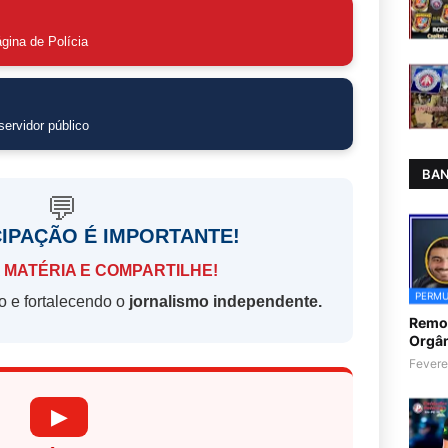
gina de Polícia
ervidor público
BAN
💬
CIPAÇÃO É IMPORTANTE!
 MATÉRIA E COMPARTILHE!
PERMU
o e fortalecendo o
jornalismo independente.
Remoç
Orgân
Fevere
▶