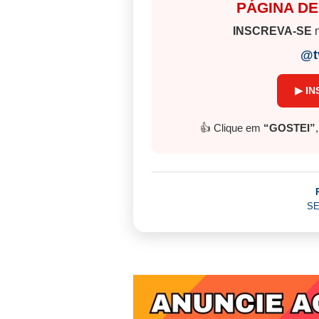
PÁGINA DE
INSCREVA-SE
n
@t
▶ IN
👍 Clique em
“GOSTEI”
SE