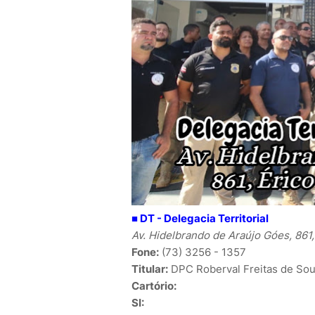
■
DT - Delegacia Territorial
Av. Hidelbrando de Araújo Góes, 861,
Fone:
(73) 3256 - 1357
T
itular:
DPC
Roberval Freitas de So
Cartório:
SI: