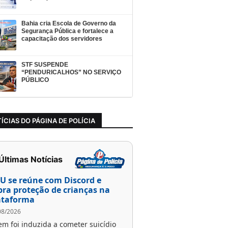
Bahia cria Escola de Governo da
Segurança Pública e fortalece a
capacitação dos servidores
STF SUSPENDE
“PENDURICALHOS” NO SERVIÇO
PÚBLICO
ÍCIAS DO PÁGINA DE POLÍCIA
 Últimas Notícias
U se reúne com Discord e
bra proteção de crianças na
ataforma
08/2026
em foi induzida a cometer suicídio