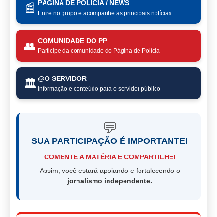
PÁGINA DE POLÍCIA / NEWS
📰
Entre no grupo e acompanhe as principais notícias
COMUNIDADE DO PP
👥
Participe da comunidade do Página de Polícia
@O SERVIDOR
🏛️
Informação e conteúdo para o servidor público
💬
SUA PARTICIPAÇÃO É IMPORTANTE!
COMENTE A MATÉRIA E COMPARTILHE!
Assim, você estará apoiando e fortalecendo o
jornalismo independente.