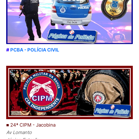
#
PCBA - POLÍCIA CIVIL
■ 24ª CIPM - Jacobina
Av Lomanto