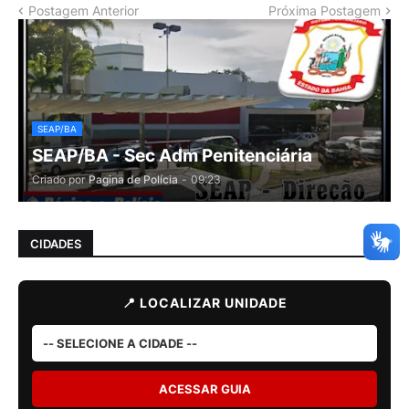
Postagem Anterior
Próxima Postagem
SEAP/BA
SEAP/BA - Sec Adm Penitenciária
Criado por
Pagina de Polícia
-
09:23
CIDADES
📍 LOCALIZAR UNIDADE
ACESSAR GUIA