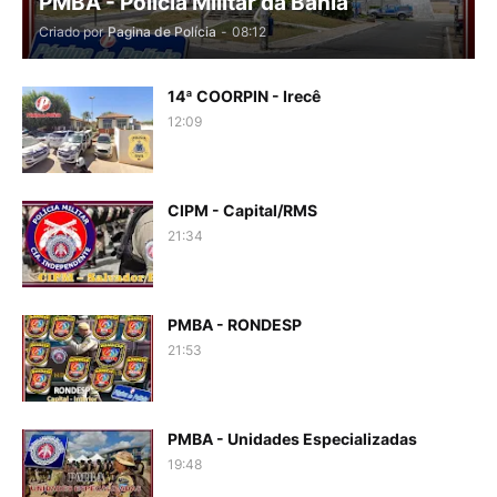
PMBA - Polícia Militar da Bahia
Criado por
Pagina de Polícia
-
08:12
14ª COORPIN - Irecê
12:09
CIPM - Capital/RMS
21:34
PMBA - RONDESP
21:53
PMBA - Unidades Especializadas
19:48