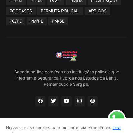
DEPIN
PCBA
PCSE
PM/BA
LEGISLAÇÃO
PODCASTS
PERMUTA POLICIAL
ARTIGOS
PC/PE
PM/PE
PM/SE
Agenda on-line com foco nas instituições policiais que
integram a Segurança Pública nos Estados da Bahia,
Pernambuco e Sergipe.
Nosso site usa cookies para melhorar sua experiência.
Leia
Home
Sobre Nós
Política Privacidade
Contato