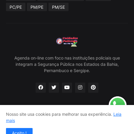
PC/PE
PM/PE
PM/SE
Agenda on-line com foco nas instituições policiais que
integram a Segurança Pública nos Estados da Bahia,
Pernambuco e Sergipe.
Nosso site usa cookies para melhorar sua experiência.
Leia
Home
Sobre Nós
Política Privacidade
Contato
mais
Classificados
Aceito !
Criado por -
Carlos Nascimento