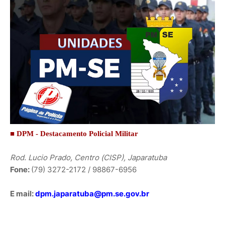
■ DPM - Destacamento Policial Militar
Rod. Lucio Prado, Centro (CISP), Japaratuba
Fone:
(79) 3272-2172 / 98867-6956
E mail:
dpm.japaratuba@pm.se.gov.br