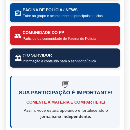
PÁGINA DE POLÍCIA / NEWS
📰
Entre no grupo e acompanhe as principais notícias
COMUNIDADE DO PP
👥
Participe da comunidade do Página de Polícia
@O SERVIDOR
🏛️
Informação e conteúdo para o servidor público
💬
SUA PARTICIPAÇÃO É IMPORTANTE!
COMENTE A MATÉRIA E COMPARTILHE!
Assim, você estará apoiando e fortalecendo o
jornalismo independente.