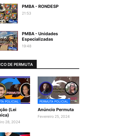
PMBA - RONDESP
21:53
PMBA - Unidades
Especializadas
19:48
CO DE PERMUTA
TA POLICIAL
PERMUTA POLICIAL
ão (Lei
Anúncio Permuta
ica)
Fevereiro 25, 2024
iro 28, 2024