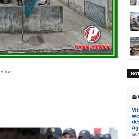
entro
NOT
📰
Vi
we
de
Ag
06/