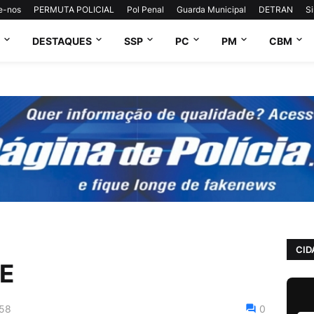
e-nos
PERMUTA POLICIAL
Pol Penal
Guarda Municipal
DETRAN
S
DESTAQUES
SSP
PC
PM
CBM
CID
E
:58
0