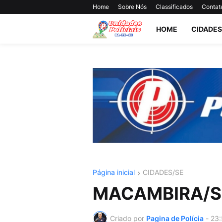
Home
Sobre Nós
Classificados
Contat
HOME
CIDADES
Página inicial
CIDADES/SE
MACAMBIRA/S
Criado por
Pagina de Polícia
-
23