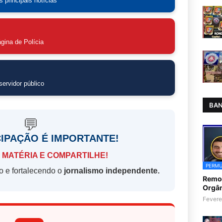
 principais notícias
gina de Polícia
ervidor público
BAN
💬
CIPAÇÃO É IMPORTANTE!
 MATÉRIA E COMPARTILHE!
PERMU
o e fortalecendo o
jornalismo independente.
Remoç
Orgân
Fevere