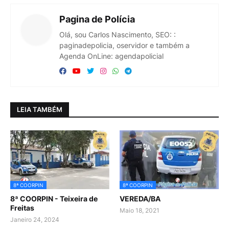
Pagina de Polícia
Olá, sou Carlos Nascimento, SEO: :
paginadepolicia, oservidor e também a
Agenda OnLine: agendapolicial
LEIA TAMBÉM
8ª COORPIN
8ª COORPIN
8ª COORPIN - Teixeira de
VEREDA/BA
Freitas
Maio 18, 2021
Janeiro 24, 2024