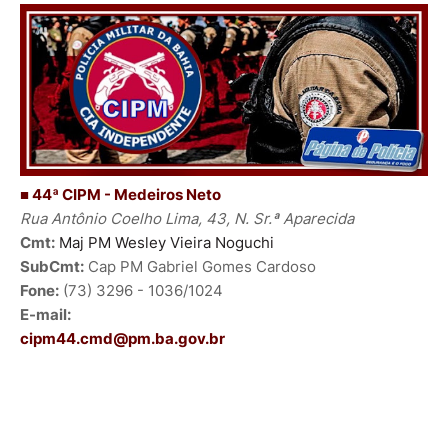
■ 44ª CIPM - Medeiros Neto
Rua Antônio Coelho Lima, 43, N. Sr.ª Aparecida
Cmt:
Maj PM Wesley Vieira Noguchi
SubCmt:
Cap PM Gabriel Gomes Cardoso
Fone:
(73) 3296 - 1036/1024
E-mail:
cipm44.cmd@pm.ba.gov.br