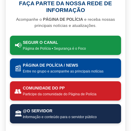
FAÇA PARTE DA NOSSA REDE DE
INFORMAÇÃO
Acompanhe o
PÁGINA DE POLÍCIA
e receba nossas
principais notícias e atualizações.
SEGUIR O CANAL
📢
Página de Polícia • Segurança é o Foco
PÁGINA DE POLÍCIA / NEWS
📰
Entre no grupo e acompanhe as principais notícias
COMUNIDADE DO PP
👥
Participe da comunidade do Página de Polícia
@O SERVIDOR
🏛️
Informação e conteúdo para o servidor público