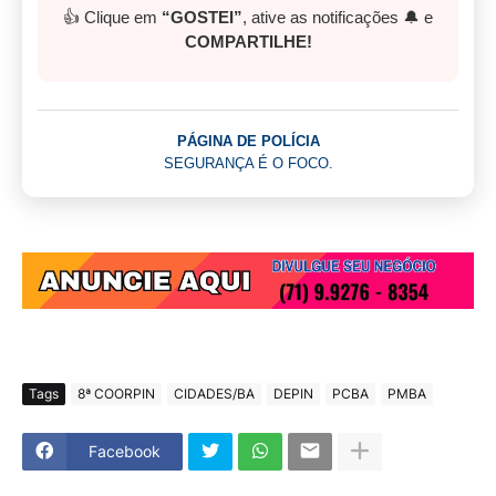
👍 Clique em
“GOSTEI”
, ative as notificações 🔔 e
COMPARTILHE!
PÁGINA DE POLÍCIA
SEGURANÇA É O FOCO.
Tags
8ª COORPIN
CIDADES/BA
DEPIN
PCBA
PMBA
Facebook