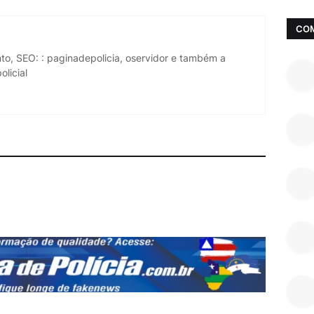
CO
to, SEO: : paginadepolicia, oservidor e também a
licial