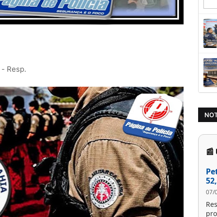
 - Resp.
NOT
📰
Pe
52
07/
Res
pro