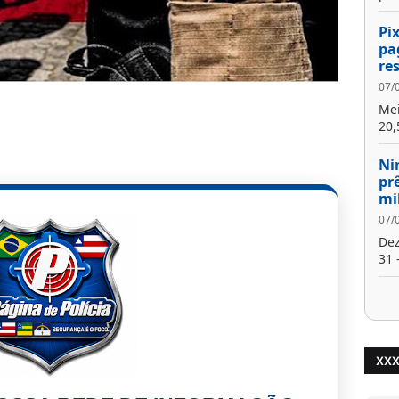
Pi
pa
re
07/
Mei
20,
Ni
pr
mi
07/
Dez
31 -
XX