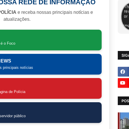
NOSSA REDE DE INFORMAÇÃO
POLÍCIA
e receba nossas principais notícias e
atualizações.
 é o Foco
SIG
 NEWS
 principais notícias
gina de Polícia
POS
ervidor público