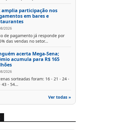
x amplia participação nos
gamentos em bares e
staurantes
08/2026
o de pagamento já responde por
5% das vendas no setor...
nguém acerta Mega-Sena;
êmio acumula para R$ 165
lhões
08/2026
enas sorteadas foram: 16 - 21 - 24 -
 43 - 54...
Ver todas »
X