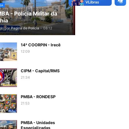
BA
BA - Polícia Militar da
hia
do por
Pagina de Polícia
-
08:12
14ª COORPIN - Irecê
12:09
CIPM - Capital/RMS
21:34
PMBA - RONDESP
21:53
PMBA - Unidades
Especializadas