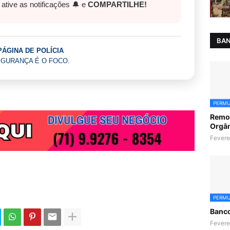
, ative as notificações 🔔 e
COMPARTILHE!
BAN
PÁGINA DE POLÍCIA
GURANÇA É O FOCO.
PERMU
Remoç
Orgân
Fevere
PERMU
Banc
Fevere