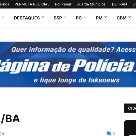
e-nos
PERMUTA POLICIAL
Pol Penal
Guarda Municipal
DETRAN
S
DESTAQUES
SSP
PC
PM
CBM
CID
A/BA
24
0