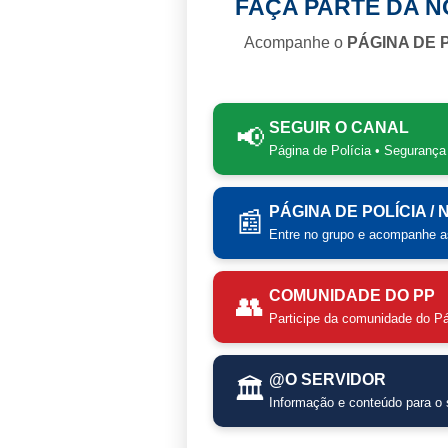
FAÇA PARTE DA 
Acompanhe o
PÁGINA DE 
SEGUIR O CANAL
📢
Página de Polícia • Segurança
PÁGINA DE POLÍCIA /
📰
Entre no grupo e acompanhe as
COMUNIDADE DO PP
👥
Participe da comunidade do Pá
@O SERVIDOR
🏛️
Informação e conteúdo para o s