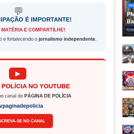
PM
💬
PM
CIPAÇÃO É IMPORTANTE!
Ba
Cria
 MATÉRIA E COMPARTILHE!
o e fortalecendo o
jornalismo independente.
▶
 POLÍCIA NO YOUTUBE
o canal do
PÁGINA DE POLÍCIA
vpaginadepolicia
SCREVA-SE NO CANAL