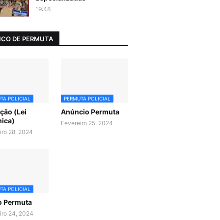
19:48
CO DE PERMUTA
TA POLICIAL
PERMUTA POLICIAL
ão (Lei
Anúncio Permuta
ica)
Fevereiro 25, 2024
iro 28, 2024
TA POLICIAL
o Permuta
iro 24, 2024