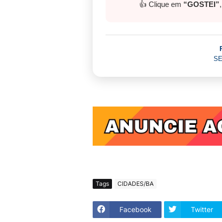
👍 Clique em
“GOSTEI”
SE
Tags
CIDADES/BA
Facebook
Twitter