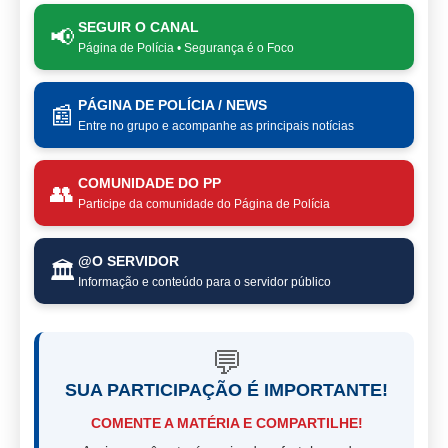
SEGUIR O CANAL
📢
Página de Polícia • Segurança é o Foco
PÁGINA DE POLÍCIA / NEWS
📰
Entre no grupo e acompanhe as principais notícias
COMUNIDADE DO PP
👥
Participe da comunidade do Página de Polícia
@O SERVIDOR
🏛️
Informação e conteúdo para o servidor público
💬
SUA PARTICIPAÇÃO É IMPORTANTE!
COMENTE A MATÉRIA E COMPARTILHE!