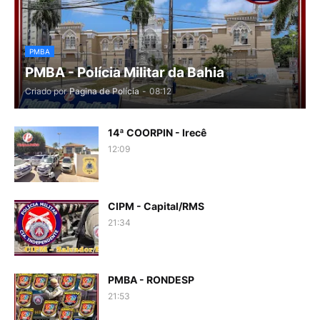
PMBA
PMBA - Polícia Militar da Bahia
Criado por
Pagina de Polícia
-
08:12
14ª COORPIN - Irecê
12:09
CIPM - Capital/RMS
21:34
PMBA - RONDESP
21:53