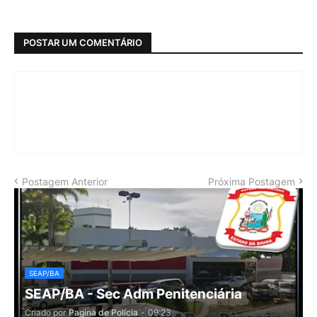
POSTAR UM COMENTÁRIO
Postagem Anterior
Próxima Postagem
SEAP/BA
SEAP/BA - Sec Adm Penitenciária
Criado por
Pagina de Polícia
-
09:23