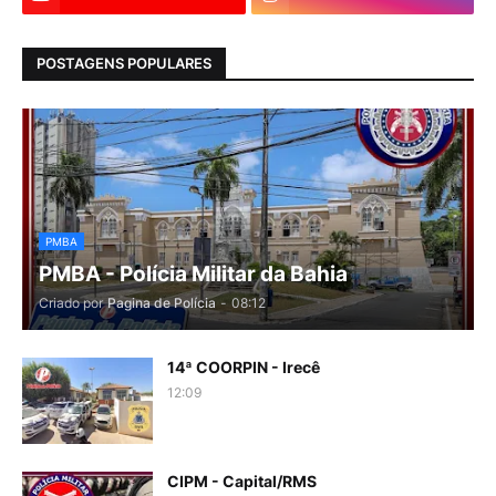
POSTAGENS POPULARES
PMBA
PMBA - Polícia Militar da Bahia
Criado por
Pagina de Polícia
-
08:12
14ª COORPIN - Irecê
12:09
CIPM - Capital/RMS