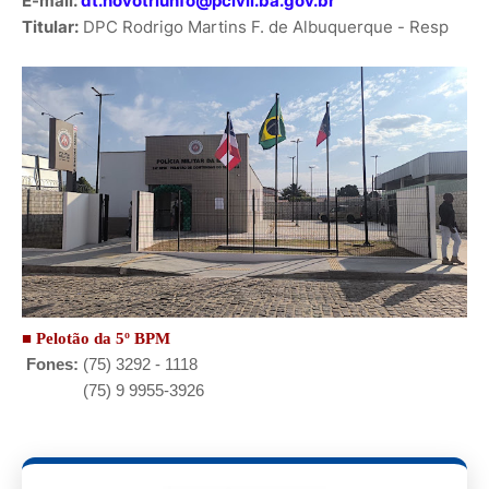
E-mail:
dt.novotriunfo@pcivil.ba.gov.br
Titular:
DPC Rodrigo Martins F. de Albuquerque - Resp
■ Pelotão da 5º BPM
Fones:
(75) 3292 - 1118
(75) 9 9955-3926