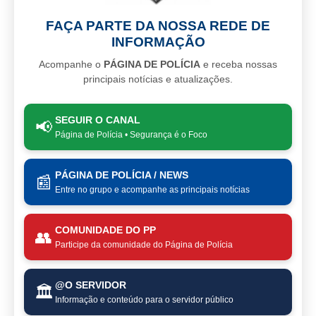
FAÇA PARTE DA NOSSA REDE DE
INFORMAÇÃO
Acompanhe o
PÁGINA DE POLÍCIA
e receba nossas
principais notícias e atualizações.
SEGUIR O CANAL
📢
Página de Polícia • Segurança é o Foco
PÁGINA DE POLÍCIA / NEWS
📰
Entre no grupo e acompanhe as principais notícias
COMUNIDADE DO PP
👥
Participe da comunidade do Página de Polícia
@O SERVIDOR
🏛️
Informação e conteúdo para o servidor público