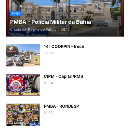
PMBA
PMBA - Polícia Militar da Bahia
Criado por
Pagina de Polícia
-
08:12
14ª COORPIN - Irecê
12:09
CIPM - Capital/RMS
21:34
PMBA - RONDESP
21:53