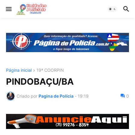
Página inicial
19ª COORPIN
PINDOBAÇU/BA
Criado por
Pagina de Polícia
-
19:19
0