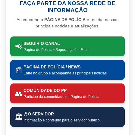
FAÇA PARTE DA NOSSA REDE DE
INFORMAÇÃO
Acompanhe o
PÁGINA DE POLÍCIA
e receba nossas
principais notícias e atualizações.
SEGUIR O CANAL
📢
Página de Polícia • Segurança é o Foco
PÁGINA DE POLÍCIA / NEWS
📰
Entre no grupo e acompanhe as principais notícias
COMUNIDADE DO PP
👥
Participe da comunidade do Página de Polícia
@O SERVIDOR
🏛️
Informação e conteúdo para o servidor público