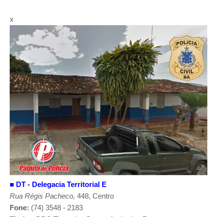
x
■
DT - Delegacia Territorial E
Rua Régis Pacheco,
448, Centro
Fone:
(74) 3548 - 2183