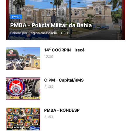
PMBA
PMBA - Polícia Militar da Bahia
Criado por
Pagina de Polícia
-
08:12
14ª COORPIN - Irecê
12:09
CIPM - Capital/RMS
21:34
PMBA - RONDESP
21:53