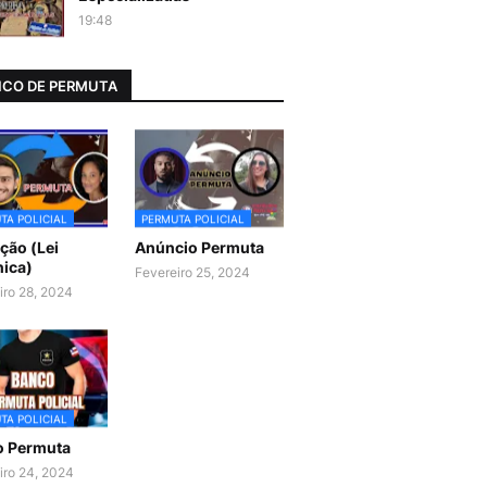
19:48
CO DE PERMUTA
TA POLICIAL
PERMUTA POLICIAL
ão (Lei
Anúncio Permuta
ica)
Fevereiro 25, 2024
iro 28, 2024
TA POLICIAL
o Permuta
iro 24, 2024