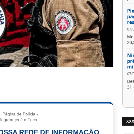
Pi
pa
re
07/
Mei
20,
Ni
pr
mi
07/
Dez
31 -
XX
NOSSA REDE DE INFORMAÇÃO