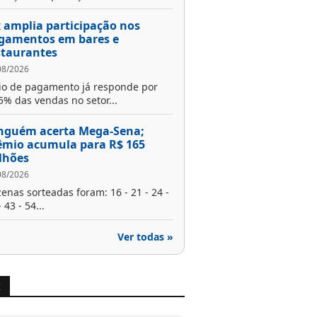
x amplia participação nos
gamentos em bares e
staurantes
08/2026
o de pagamento já responde por
5% das vendas no setor...
nguém acerta Mega-Sena;
êmio acumula para R$ 165
lhões
08/2026
enas sorteadas foram: 16 - 21 - 24 -
 43 - 54...
Ver todas »
X