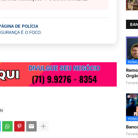
BAN
PÁGINA DE POLÍCIA
GURANÇA É O FOCO.
PERMU
Remoç
Orgân
Fevere
IN
PERMU
Banc
Fevere