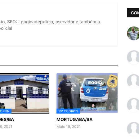
CO
to, SEO: : paginadepolicia, oservidor e também a
licial
OORPIN
10ª COORPIN
ES/BA
MORTUGABA/BA
8, 2021
Maio 18, 2021