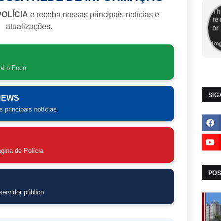
POLÍCIA
e receba nossas principais notícias e
atualizações.
 é o Foco
SIG
 NEWS
 principais notícias
gina de Polícia
POS
ervidor público