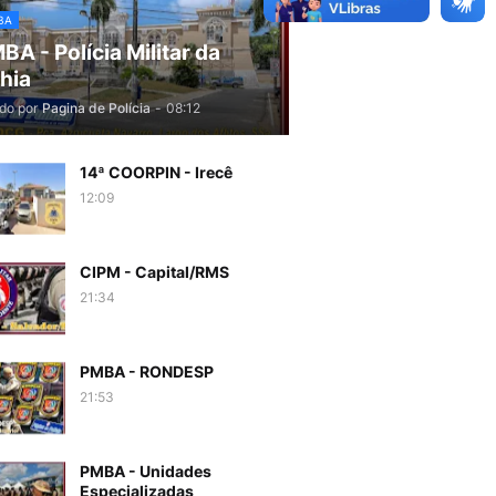
BA
BA - Polícia Militar da
hia
do por
Pagina de Polícia
-
08:12
14ª COORPIN - Irecê
12:09
CIPM - Capital/RMS
21:34
PMBA - RONDESP
21:53
PMBA - Unidades
Especializadas