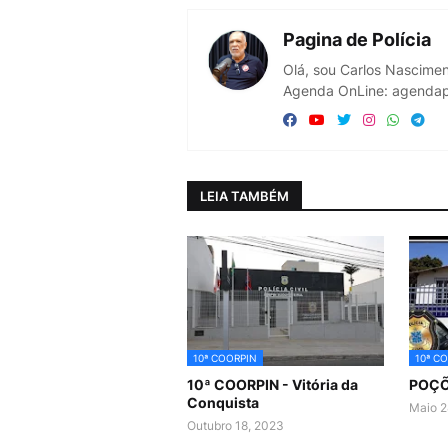
Pagina de Polícia
Olá, sou Carlos Nascimen
Agenda OnLine: agendapo
LEIA TAMBÉM
10ª COORPIN
10ª C
10ª COORPIN - Vitória da
POÇÕ
Conquista
Maio 2
Outubro 18, 2023