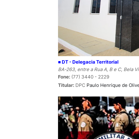
■
DT - Delegacia Territorial
BA-263, entre a Rua A, B e C, Bela V
Fone:
(77) 3440 - 2229
Titular:
DPC
Paulo Henrique de Olive