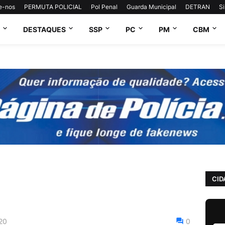
e-nos
PERMUTA POLICIAL
Pol Penal
Guarda Municipal
DETRAN
S
DESTAQUES
SSP
PC
PM
CBM
CID
20
0