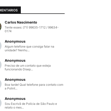
MENTARIOS
Carlos Nascimento
Tente esses: (71) 99635-1712 / 99634-
0174
Anonymous
Algum telefone que consiga falar na
unidade? Nenhu...
Anonymous
Preciso de um contato que esteja
funcionando Disep...
Anonymous
Boa tarde! Qual telefone para contato com
a Polint...
Anonymous
Sou Escrivã de Polícia de São Paulo e
relato o mes...