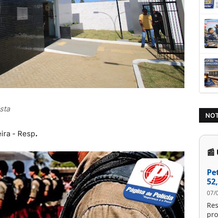
ista
NOT
.
ira - Resp
📰
Pe
52
07/
Res
pro