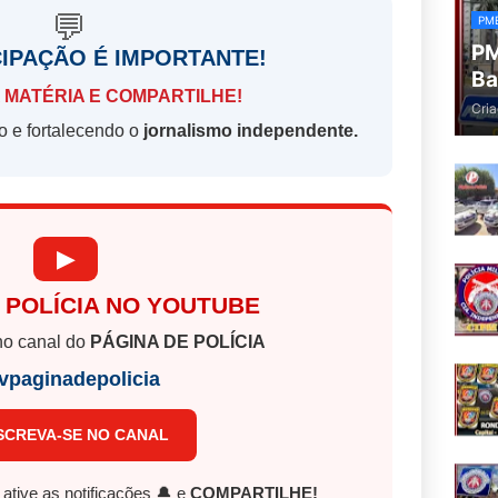
💬
PM
PM
CIPAÇÃO É IMPORTANTE!
Ba
 MATÉRIA E COMPARTILHE!
Cria
o e fortalecendo o
jornalismo independente.
▶
 POLÍCIA NO YOUTUBE
o canal do
PÁGINA DE POLÍCIA
vpaginadepolicia
SCREVA-SE NO CANAL
, ative as notificações 🔔 e
COMPARTILHE!