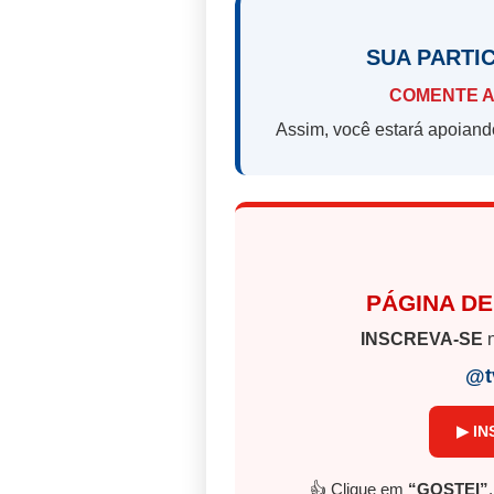
SUA PARTI
COMENTE A
Assim, você estará apoiand
PÁGINA DE
INSCREVA-SE
n
@t
▶ IN
👍 Clique em
“GOSTEI”