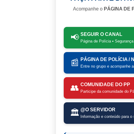
Acompanhe o
PÁGINA DE 
SEGUIR O CANAL
📢
Página de Polícia • Segurança
PÁGINA DE POLÍCIA /
📰
Entre no grupo e acompanhe as
COMUNIDADE DO PP
👥
Participe da comunidade do Pá
@O SERVIDOR
🏛️
Informação e conteúdo para o s