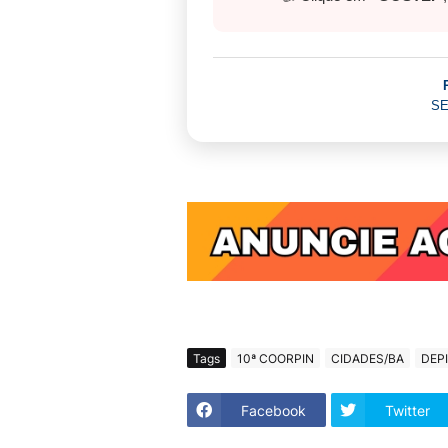
SE
Tags
10ª COORPIN
CIDADES/BA
DEP
Facebook
Twitter