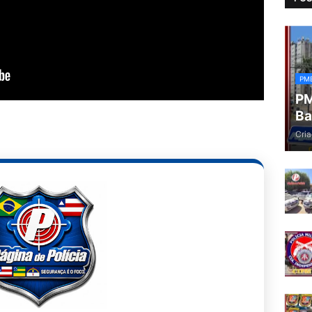
PM
PM
Ba
Cria