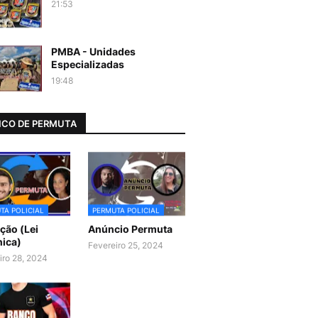
21:53
PMBA - Unidades
Especializadas
19:48
CO DE PERMUTA
TA POLICIAL
PERMUTA POLICIAL
ão (Lei
Anúncio Permuta
ica)
Fevereiro 25, 2024
iro 28, 2024