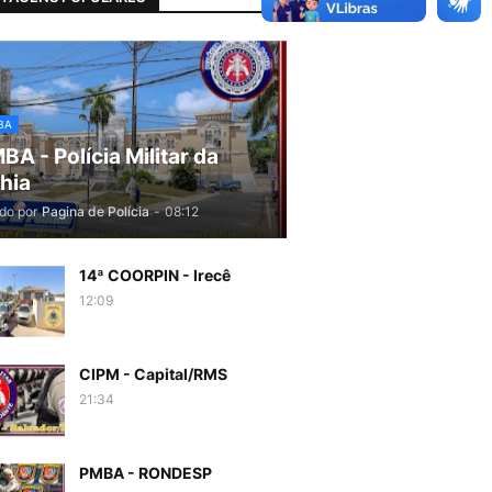
BA
BA - Polícia Militar da
hia
do por
Pagina de Polícia
-
08:12
14ª COORPIN - Irecê
12:09
CIPM - Capital/RMS
21:34
PMBA - RONDESP