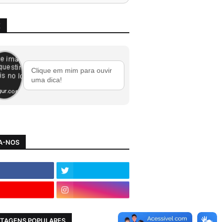
X
Clique em mim para ouvir
uma dica!
A-NOS
TAGENS POPULARES