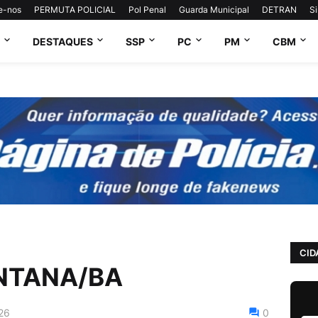
e-nos
PERMUTA POLICIAL
Pol Penal
Guarda Municipal
DETRAN
S
DESTAQUES
SSP
PC
PM
CBM
CID
NTANA/BA
26
0