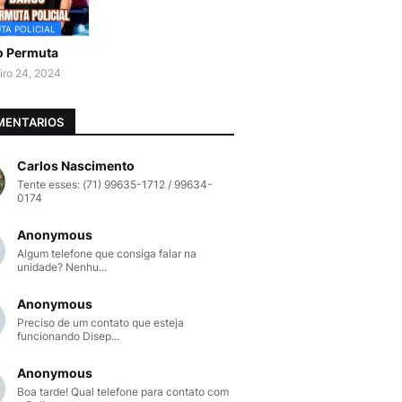
TA POLICIAL
o Permuta
iro 24, 2024
MENTARIOS
Carlos Nascimento
Tente esses: (71) 99635-1712 / 99634-
0174
Anonymous
Algum telefone que consiga falar na
unidade? Nenhu...
Anonymous
Preciso de um contato que esteja
funcionando Disep...
Anonymous
Boa tarde! Qual telefone para contato com