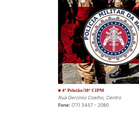
■ 4º Pelotão/38ª CIP
M
Rua Gercinio Coelho, Centro
Fone:
(77) 3457 - 2080