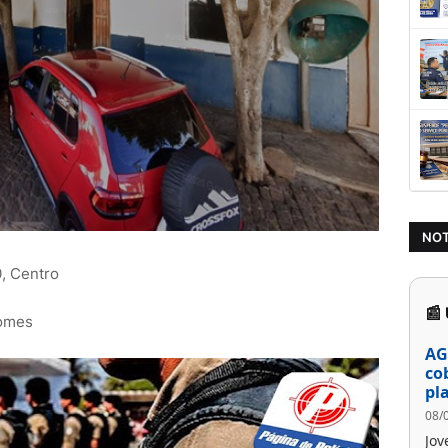
NOT
, Centro
📰
omes
AG
co
pl
08/
Jov