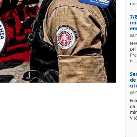
dur
7/
in
em
08/
Nes
Lei
Pre
d...
Se
de
ut
08/
Fot
da 
min
Vit