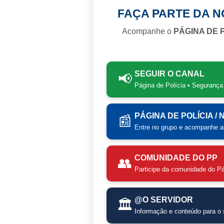
FAÇA PARTE DA 
Acompanhe o
PÁGINA DE 
SEGUIR O CANAL
📢
Página de Polícia • Segurança
PÁGINA DE POLÍCIA /
📰
Entre no grupo e acompanhe as
COMUNIDADE DO PP
👥
Participe da comunidade do Pá
@O SERVIDOR
🏛️
Informação e conteúdo para o s