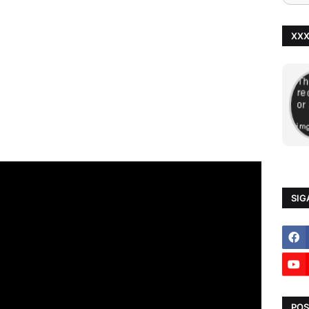
XX
SIG
POS