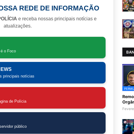
NOSSA REDE DE INFORMAÇÃO
POLÍCIA
e receba nossas principais notícias e
atualizações.
 é o Foco
BAN
 NEWS
 principais notícias
PERMU
Remoç
gina de Polícia
Orgân
Fevere
ervidor público