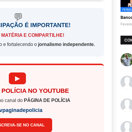
PERMU
💬
Banc
CIPAÇÃO É IMPORTANTE!
Fevere
 MATÉRIA E COMPARTILHE!
CO
o e fortalecendo o
jornalismo independente.
▶
 POLÍCIA NO YOUTUBE
o canal do
PÁGINA DE POLÍCIA
vpaginadepolicia
SCREVA-SE NO CANAL