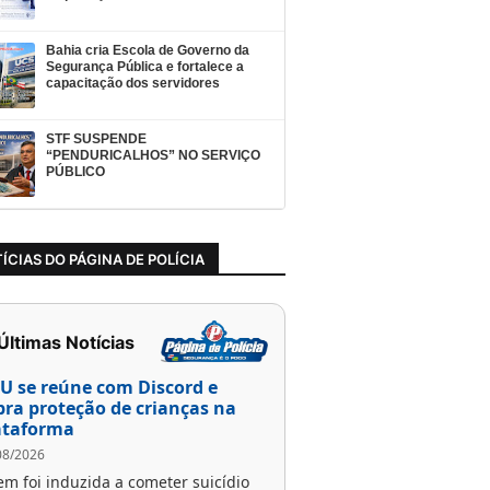
Bahia cria Escola de Governo da
Segurança Pública e fortalece a
capacitação dos servidores
STF SUSPENDE
“PENDURICALHOS” NO SERVIÇO
PÚBLICO
ÍCIAS DO PÁGINA DE POLÍCIA
 Últimas Notícias
U se reúne com Discord e
bra proteção de crianças na
ataforma
08/2026
em foi induzida a cometer suicídio