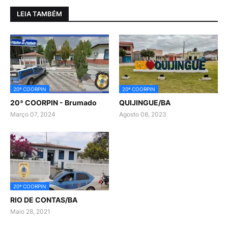
LEIA TAMBÉM
20ª COORPIN
20ª COORPIN
20ª COORPIN - Brumado
QUIJINGUE/BA
Março 07, 2024
Agosto 08, 2023
20ª COORPIN
RIO DE CONTAS/BA
Maio 28, 2021