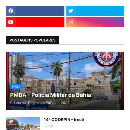
POSTAGENS POPULARES
PMBA
PMBA - Polícia Militar da Bahia
Criado por
Pagina de Polícia
-
08:12
14ª COORPIN - Irecê
12:09