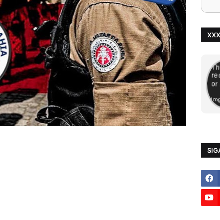
XX
SIG