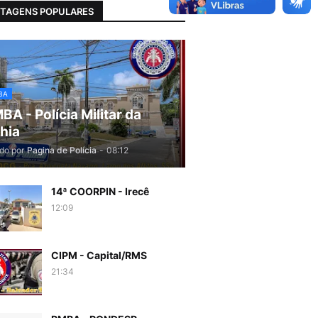
TAGENS POPULARES
BA
BA - Polícia Militar da
hia
do por
Pagina de Polícia
-
08:12
14ª COORPIN - Irecê
12:09
CIPM - Capital/RMS
21:34