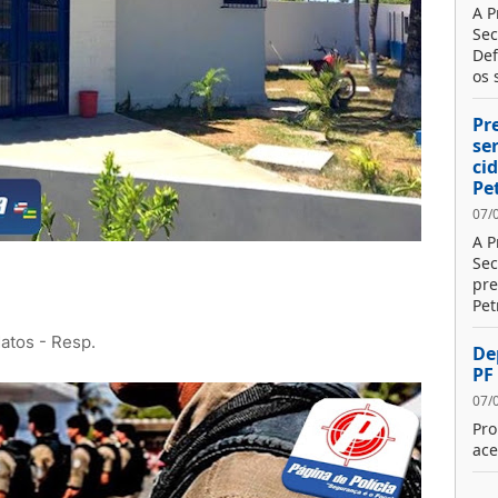
A P
Sec
Def
os s
Pr
se
ci
Pe
07/
A P
Sec
pre
Pet
atos
- Resp.
De
PF
07/
Pro
ace