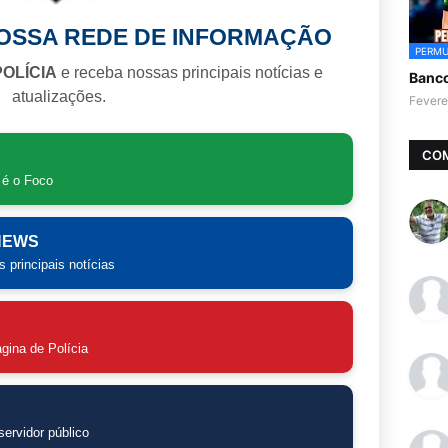
NOSSA REDE DE INFORMAÇÃO
PERMU
POLÍCIA
e receba nossas principais notícias e
Banc
atualizações.
Fevere
CO
 é o Foco
 NEWS
 principais notícias
gina de Polícia
ervidor público