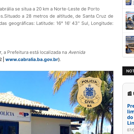
brália se situa a 20 km a Norte-Leste de Porto
s.Situado a 28 metros de altitude, de Santa Cruz de
s geográficas: Latitude: 16° 16' 43'' Sul, Longitude:
r
, a Prefeitura está localizada na
Avenida
2 |
www.cabralia.ba.gov.br
)
.
NOT
📰
Pr
li
do
Li
07/