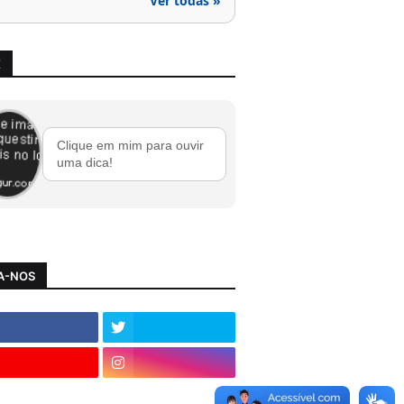
Ver todas »
X
Clique em mim para ouvir
uma dica!
A-NOS