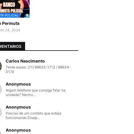
TA POLICIAL
o Permuta
iro 24, 2024
MENTARIOS
Carlos Nascimento
Tente esses: (71) 99635-1712 / 99634-
0174
Anonymous
Algum telefone que consiga falar na
unidade? Nenhu...
Anonymous
Preciso de um contato que esteja
funcionando Disep...
Anonymous