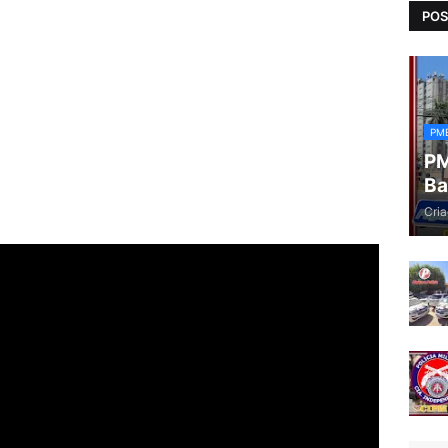
POS
PM
PM
Ba
Cria