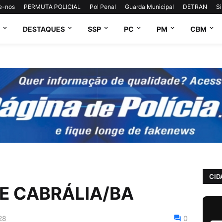
e-nos
PERMUTA POLICIAL
Pol Penal
Guarda Municipal
DETRAN
S
DESTAQUES
SSP
PC
PM
CBM
CID
E CABRÁLIA/BA
28
0