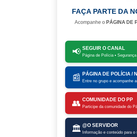
FAÇA PARTE DA 
Acompanhe o
PÁGINA DE 
SEGUIR O CANAL
📢
Página de Polícia • Segurança
PÁGINA DE POLÍCIA /
📰
Entre no grupo e acompanhe as
COMUNIDADE DO PP
👥
Participe da comunidade do Pá
@O SERVIDOR
🏛️
Informação e conteúdo para o s