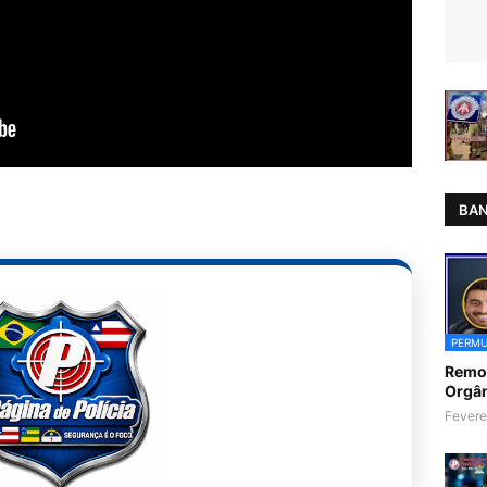
BAN
PERMU
Remoç
Orgân
Fevere