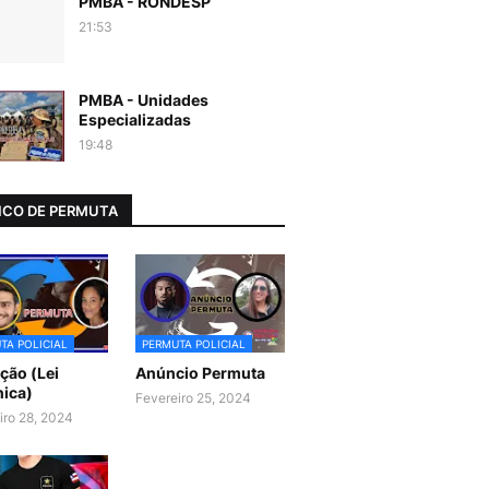
PMBA - RONDESP
21:53
PMBA - Unidades
Especializadas
19:48
CO DE PERMUTA
TA POLICIAL
PERMUTA POLICIAL
ão (Lei
Anúncio Permuta
ica)
Fevereiro 25, 2024
iro 28, 2024