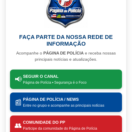
FAÇA PARTE DA NOSSA REDE DE
INFORMAÇÃO
Acompanhe o
PÁGINA DE POLÍCIA
e receba nossas
principais notícias e atualizações.
SEGUIR O CANAL
📢
Página de Polícia • Segurança é o Foco
PÁGINA DE POLÍCIA / NEWS
📰
Entre no grupo e acompanhe as principais notícias
COMUNIDADE DO PP
👥
Participe da comunidade do Página de Polícia