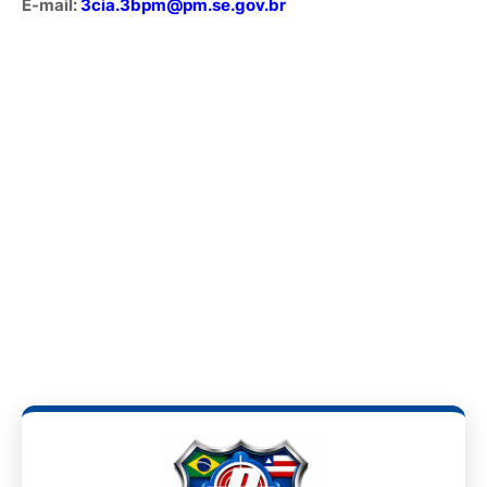
E-mail:
3cia.3bpm@pm.se.gov.br