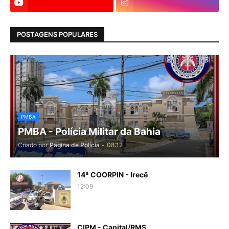
POSTAGENS POPULARES
PMBA
PMBA - Polícia Militar da Bahia
Criado por
Pagina de Polícia
-
08:12
14ª COORPIN - Irecê
12:09
CIPM - Capital/RMS