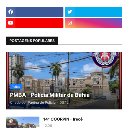
POSTAGENS POPULARES
PMBA
PMBA - Polícia Militar da Bahia
Criado por
Pagina de Polícia
-
08:12
14ª COORPIN - Irecê
12:09