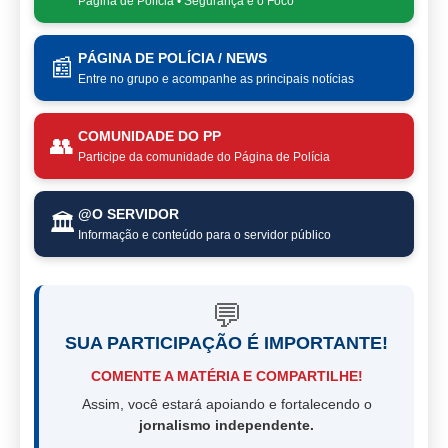
Página de Polícia • Segurança é o Foco
PÁGINA DE POLÍCIA / NEWS
📰
Entre no grupo e acompanhe as principais notícias
COMUNIDADE DO PP
👥
Participe da comunidade do Página de Polícia
@O SERVIDOR
🏛️
Informação e conteúdo para o servidor público
💬
SUA PARTICIPAÇÃO É IMPORTANTE!
COMENTE A MATÉRIA E COMPARTILHE!
Assim, você estará apoiando e fortalecendo o
jornalismo independente.