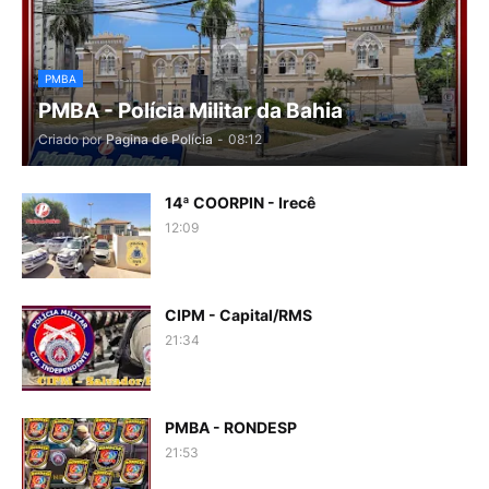
PMBA
PMBA - Polícia Militar da Bahia
Criado por
Pagina de Polícia
-
08:12
14ª COORPIN - Irecê
12:09
CIPM - Capital/RMS
21:34
PMBA - RONDESP
21:53