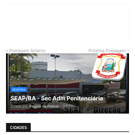
Postagem Anterior
Próxima Postagem
SEAP/BA
SEAP/BA - Sec Adm Penitenciária
Criado por
Pagina de Polícia
-
09:23
CIDADES