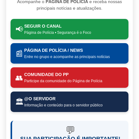
Acompanhe o
PÁGINA DE POLÍCIA
e receba nossas
principais notícias e atualizações.
SEGUIR O CANAL
📢
Página de Polícia • Segurança é o Foco
PÁGINA DE POLÍCIA / NEWS
📰
Entre no grupo e acompanhe as principais notícias
COMUNIDADE DO PP
👥
Participe da comunidade do Página de Polícia
@O SERVIDOR
🏛️
Informação e conteúdo para o servidor público
💬
SUA PARTICIPAÇÃO É IMPORTANTE!