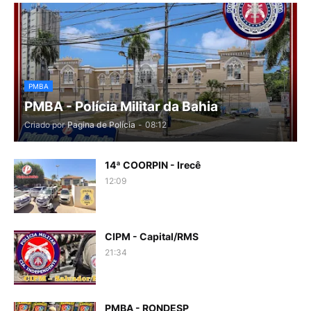
PMBA
PMBA - Polícia Militar da Bahia
Criado por
Pagina de Polícia
-
08:12
14ª COORPIN - Irecê
12:09
CIPM - Capital/RMS
21:34
PMBA - RONDESP