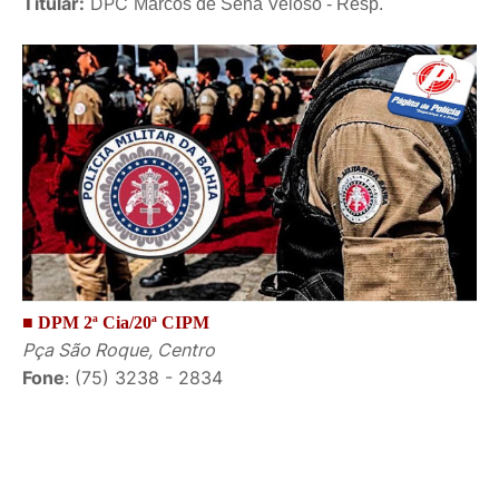
Titular:
DPC
Marcos de Sena V
eloso - Resp.
■ DPM 2ª Cia/20ª CIPM
Pça São Roque, Centro
Fone
: (75) 3238 - 2834