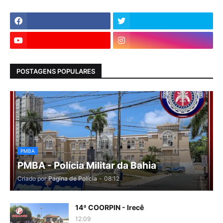
POSTAGENS POPULARES
PMBA
PMBA - Polícia Militar da Bahia
Criado por
Pagina de Polícia
-
08:12
14ª COORPIN - Irecê
12:09