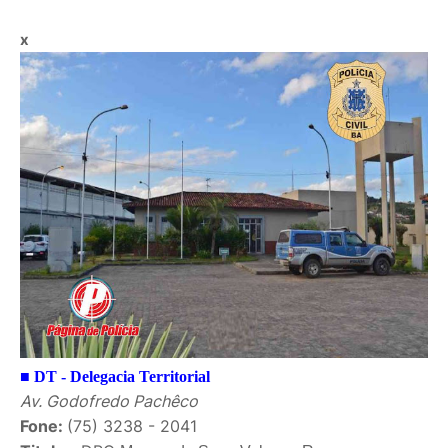
x
■
DT - Delegacia Territorial
Av. Godofredo Pachêco
Fone:
(75) 3238 - 2041