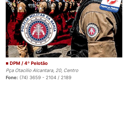
■ DPM / 4º Pelotão
Pça Otacilio Alcantara, 20, Centro
Fone:
(74) 3659 - 2104 / 2189