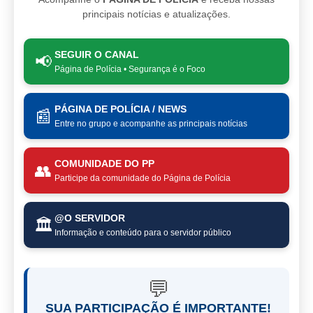
principais notícias e atualizações.
SEGUIR O CANAL
📢
Página de Polícia • Segurança é o Foco
PÁGINA DE POLÍCIA / NEWS
📰
Entre no grupo e acompanhe as principais notícias
COMUNIDADE DO PP
👥
Participe da comunidade do Página de Polícia
@O SERVIDOR
🏛️
Informação e conteúdo para o servidor público
💬
SUA PARTICIPAÇÃO É IMPORTANTE!