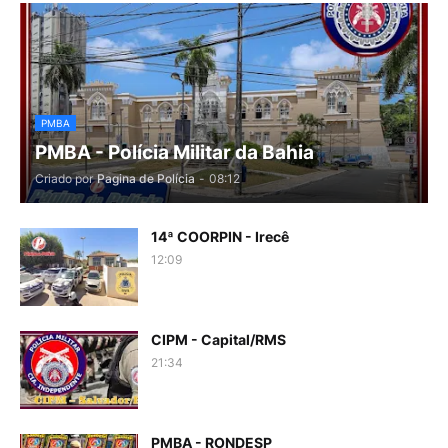
PMBA
PMBA - Polícia Militar da Bahia
Criado por
Pagina de Polícia
-
08:12
14ª COORPIN - Irecê
12:09
CIPM - Capital/RMS
21:34
PMBA - RONDESP