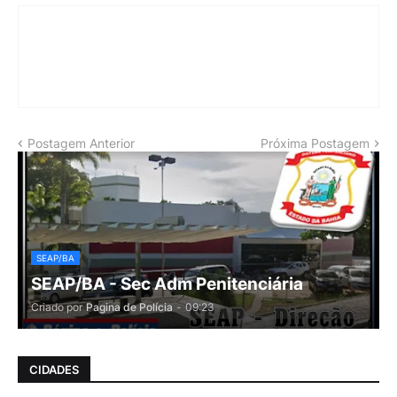
Postagem Anterior
Próxima Postagem
SEAP/BA
SEAP/BA - Sec Adm Penitenciária
Criado por
Pagina de Polícia
-
09:23
CIDADES