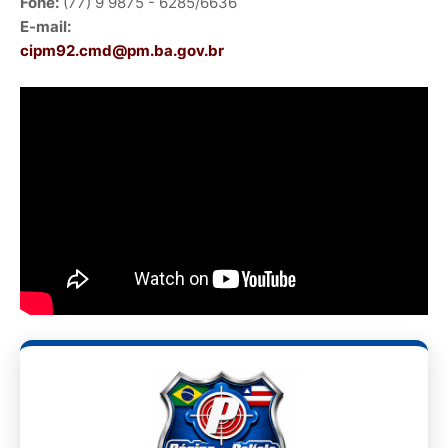
Fone:
(77) 9 9875 - 6285/6636
E-mail:
cipm92.cmd@pm.ba.gov.br