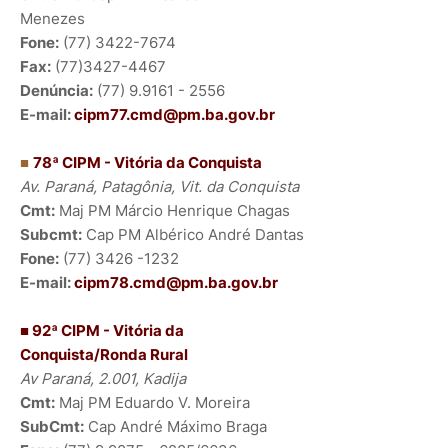
Menezes
Fone:
(77) 3422-7674
Fax:
(77)3427-4467
Denúncia:
(77) 9.9161 - 2556
E-mail:
cipm77.cmd@pm.ba.gov.br
■
78ª CIPM - Vitória da Conquista
Av. Paraná, Patagônia, Vit. da Conquista
Cmt:
Maj PM Márcio Henrique Chagas
Subcmt:
Cap PM Albérico André Dantas
Fone:
(77) 3426 -1232
E-mail:
cipm78.cmd@pm.ba.gov.br
■ 92ª CIPM - Vitória da
Conquista/Ronda Rural
Av Paraná, 2.001, Kadija
Cmt:
Maj PM Eduardo V. Moreira
SubCmt:
Cap André Máximo Braga