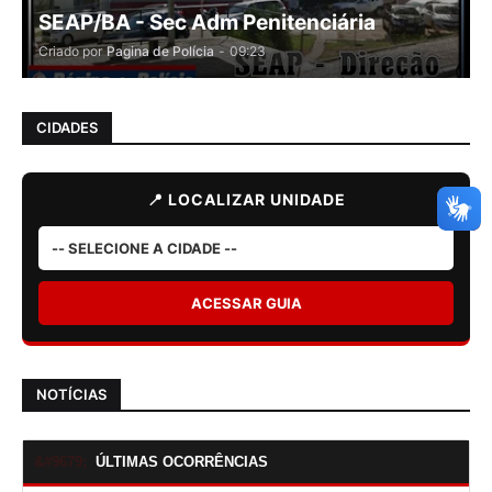
SEAP/BA - Sec Adm Penitenciária
Criado por
Pagina de Polícia
-
09:23
CIDADES
📍 LOCALIZAR UNIDADE
ACESSAR GUIA
NOTÍCIAS
ÚLTIMAS OCORRÊNCIAS