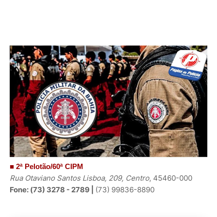
■ 2
ª
Pelotão/60ª CIPM
Rua Otaviano Santos Lisboa, 209, Centro
, 45460-000
Fone: (73) 3278 - 2789 |
(73) 99836-8890