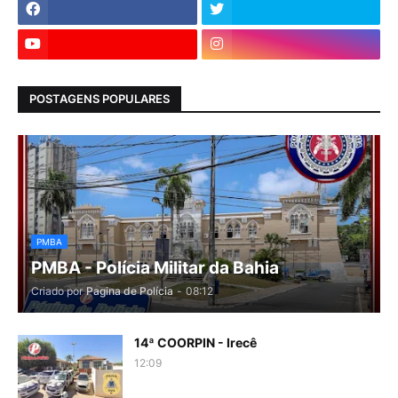
POSTAGENS POPULARES
PMBA
PMBA - Polícia Militar da Bahia
Criado por
Pagina de Polícia
-
08:12
14ª COORPIN - Irecê
12:09