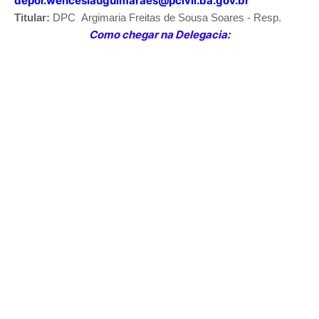
depol.wenceslauguimaraes@pcivil.ba.gov.br
Titular:
DPC
Argimaria Freitas de Sousa Soares - Resp.
Como chegar na Delegacia: