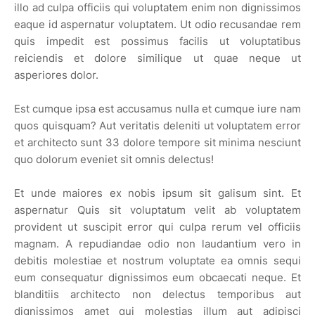
illo ad culpa officiis qui voluptatem enim non dignissimos
eaque id aspernatur voluptatem. Ut odio recusandae rem
quis impedit est possimus facilis ut voluptatibus
reiciendis et dolore similique ut quae neque ut
asperiores dolor.
Est cumque ipsa est accusamus nulla et cumque iure nam
quos quisquam? Aut veritatis deleniti ut voluptatem error
et architecto sunt 33 dolore tempore sit minima nesciunt
quo dolorum eveniet sit omnis delectus!
Et unde maiores ex nobis ipsum sit galisum sint. Et
aspernatur Quis sit voluptatum velit ab voluptatem
provident ut suscipit error qui culpa rerum vel officiis
magnam. A repudiandae odio non laudantium vero in
debitis molestiae et nostrum voluptate ea omnis sequi
eum consequatur dignissimos eum obcaecati neque. Et
blanditiis architecto non delectus temporibus aut
dignissimos amet qui molestias illum aut adipisci