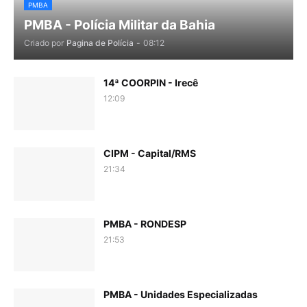
PMBA
PMBA - Polícia Militar da Bahia
Criado por
Pagina de Polícia
-
08:12
14ª COORPIN - Irecê
12:09
CIPM - Capital/RMS
21:34
PMBA - RONDESP
21:53
PMBA - Unidades Especializadas