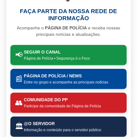
FAÇA PARTE DA NOSSA REDE DE
INFORMAÇÃO
Acompanhe o
PÁGINA DE POLÍCIA
e receba nossas
principais notícias e atualizações.
SEGUIR O CANAL
📢
Página de Polícia • Segurança é o Foco
PÁGINA DE POLÍCIA / NEWS
📰
Entre no grupo e acompanhe as principais notícias
COMUNIDADE DO PP
👥
Participe da comunidade do Página de Polícia
@O SERVIDOR
🏛️
Informação e conteúdo para o servidor público