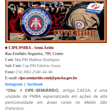
■ CIPE/PMBA - Semi-Árido
Rua Erotíldes Nogueira, 799, Centro
Cmt:
Maj PM Matheus Rodrigues
Sub Cmt:
Cap PM Fabrício Souza
Fone:
(74) 3661-2540 /44 /46
E-mail:
cipe.semiarido.cmd@pm.ba.gov.br
Instagram
|
facebook
*Obs:
A
CIPE-SEMIÁRIDO
,
antiga
CAESA
, é uma
unidade da
PMBA
especializada em ações de alta
periculosidade em áreas rurais no Médio São
Francisco.