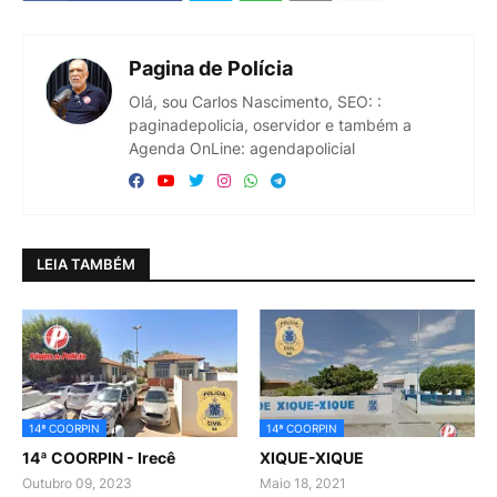
Pagina de Polícia
Olá, sou Carlos Nascimento, SEO: :
paginadepolicia, oservidor e também a
Agenda OnLine: agendapolicial
LEIA TAMBÉM
14ª COORPIN
14ª COORPIN
14ª COORPIN - Irecê
XIQUE-XIQUE
Outubro 09, 2023
Maio 18, 2021