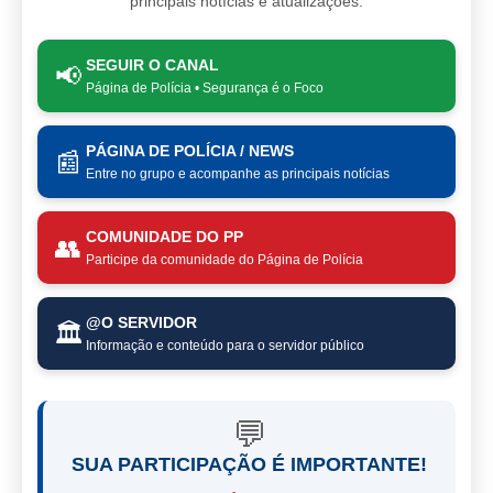
principais notícias e atualizações.
SEGUIR O CANAL
📢
Página de Polícia • Segurança é o Foco
PÁGINA DE POLÍCIA / NEWS
📰
Entre no grupo e acompanhe as principais notícias
COMUNIDADE DO PP
👥
Participe da comunidade do Página de Polícia
@O SERVIDOR
🏛️
Informação e conteúdo para o servidor público
💬
SUA PARTICIPAÇÃO É IMPORTANTE!