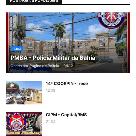
POSTAGENS POPULARES
PMBA
PMBA - Polícia Militar da Bahia
Criado por
Pagina de Polícia
-
08:12
14ª COORPIN - Irecê
12:09
CIPM - Capital/RMS
21:34