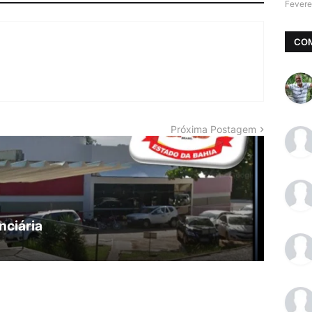
Fevere
CO
Próxima Postagem
nciária