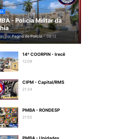
BA
BA - Polícia Militar da
hia
do por
Pagina de Polícia
-
08:12
14ª COORPIN - Irecê
12:09
CIPM - Capital/RMS
21:34
PMBA - RONDESP
21:53
PMBA - Unidades