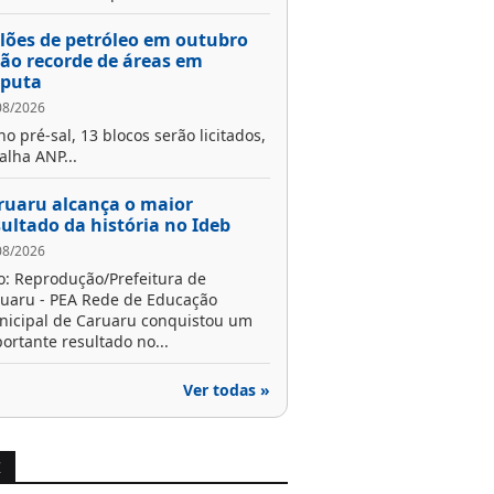
ilões de petróleo em outubro
rão recorde de áreas em
sputa
08/2026
no pré-sal, 13 blocos serão licitados,
alha ANP...
ruaru alcança o maior
sultado da história no Ideb
08/2026
o: Reprodução/Prefeitura de
uaru - PEA Rede de Educação
icipal de Caruaru conquistou um
ortante resultado no...
Ver todas »
X