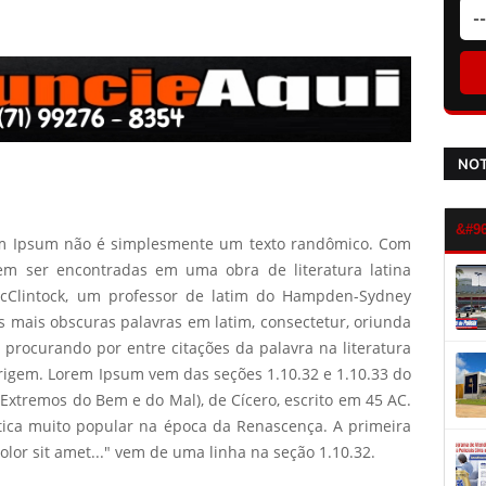
NOT
rem Ipsum não é simplesmente um texto randômico. Com
em ser encontradas em uma obra de literatura latina
McClintock, um professor de latim do Hampden-Sydney
s mais obscuras palavras em latim, consectetur, oriunda
rocurando por entre citações da palavra na literatura
 origem. Lorem Ipsum vem das seções 1.10.32 e 1.10.33 do
xtremos do Bem e do Mal), de Cícero, escrito em 45 AC.
ética muito popular na época da Renascença. A primeira
lor sit amet..." vem de uma linha na seção 1.10.32.