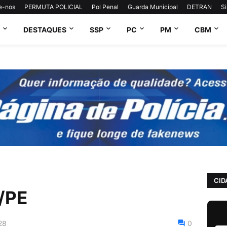
e-nos
PERMUTA POLICIAL
Pol Penal
Guarda Municipal
DETRAN
S
DESTAQUES
SSP
PC
PM
CBM
CID
/PE
28
0