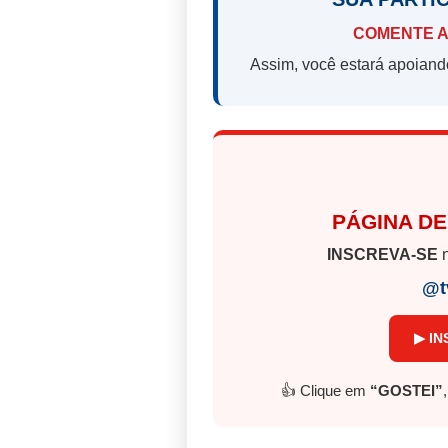
COMENTE A
Assim, você estará apoiand
PÁGINA DE
INSCREVA-SE
n
@t
▶ IN
👍 Clique em
“GOSTEI”