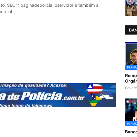
to, SEO: : paginadepolicia, oservidor e também a
licial
BAN
PERMU
Remoç
Orgân
Fevere
PERMU
Banc