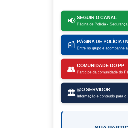
SEGUIR O CANAL
📢
Página de Polícia • Segurança
PÁGINA DE POLÍCIA /
📰
Entre no grupo e acompanhe as
COMUNIDADE DO PP
👥
Participe da comunidade do Pá
@O SERVIDOR
🏛️
Informação e conteúdo para o s
SUA PARTI