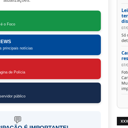
atualizações.
Le
te
di
 é o Foco
07/
Só 
det
 NEWS
 principais notícias
Ca
re
07/
Fot
gina de Polícia
Car
Mun
imp
ervidor público
💬
XX
CIPAÇÃO É IMPORTANTE!