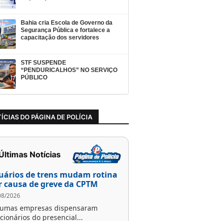
Bahia cria Escola de Governo da
Segurança Pública e fortalece a
capacitação dos servidores
STF SUSPENDE
“PENDURICALHOS” NO SERVIÇO
PÚBLICO
ÍCIAS DO PÁGINA DE POLÍCIA
 Últimas Notícias
uários de trens mudam rotina
r causa de greve da CPTM
08/2026
gumas empresas dispensaram
cionários do presencial...