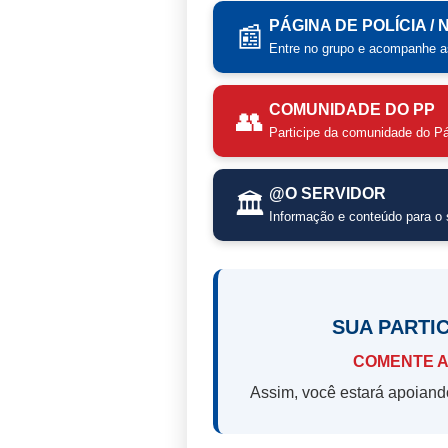
PÁGINA DE POLÍCIA /
📰
Entre no grupo e acompanhe as
COMUNIDADE DO PP
👥
Participe da comunidade do Pá
@O SERVIDOR
🏛️
Informação e conteúdo para o s
SUA PARTI
COMENTE A
Assim, você estará apoiand