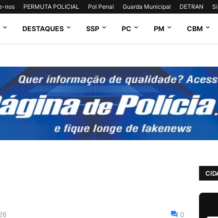
e-nos
PERMUTA POLICIAL
Pol Penal
Guarda Municipal
DETRAN
S
DESTAQUES
SSP
PC
PM
CBM
CID
26
0