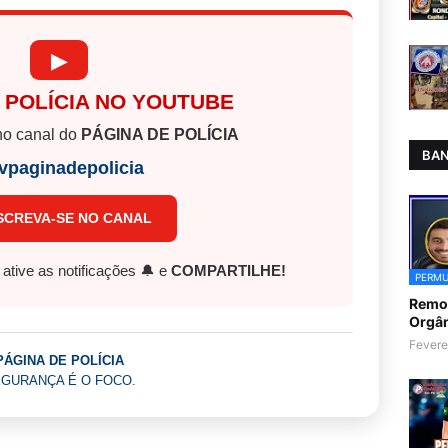
▶
 POLÍCIA NO YOUTUBE
o canal do
PÁGINA DE POLÍCIA
BAN
vpaginadepolicia
SCREVA-SE NO CANAL
, ative as notificações 🔔 e
COMPARTILHE!
PERMU
Remoç
Orgân
Fevere
PÁGINA DE POLÍCIA
GURANÇA É O FOCO.