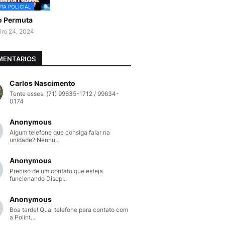
TA POLICIAL
o Permuta
iro 24, 2024
MENTARIOS
Carlos Nascimento
Tente esses: (71) 99635-1712 / 99634-
0174
Anonymous
Algum telefone que consiga falar na
unidade? Nenhu...
Anonymous
Preciso de um contato que esteja
funcionando Disep...
Anonymous
Boa tarde! Qual telefone para contato com
a Polint...