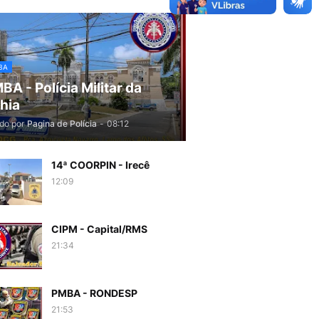
BA
BA - Polícia Militar da
hia
do por
Pagina de Polícia
-
08:12
14ª COORPIN - Irecê
12:09
CIPM - Capital/RMS
21:34
PMBA - RONDESP
21:53