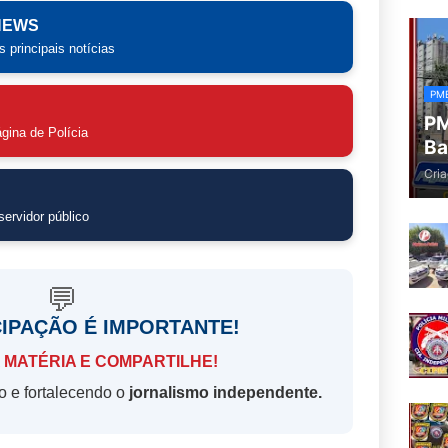
 NEWS
 principais notícias
PM
PM
gina de Polícia
Ba
Cria
ervidor público
💬
CIPAÇÃO É IMPORTANTE!
 MATÉRIA E COMPARTILHE!
o e fortalecendo o
jornalismo independente.