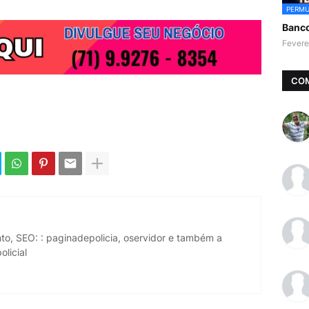
PERMU
Banc
Fevere
CO
to, SEO: : paginadepolicia, oservidor e também a
licial