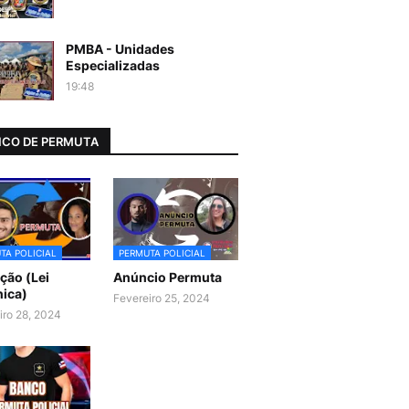
PMBA - Unidades
Especializadas
19:48
CO DE PERMUTA
TA POLICIAL
PERMUTA POLICIAL
ão (Lei
Anúncio Permuta
ica)
Fevereiro 25, 2024
iro 28, 2024