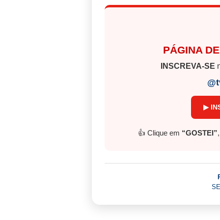
PÁGINA DE
INSCREVA-SE
n
@t
▶ IN
👍 Clique em
“GOSTEI”
SE