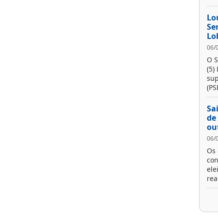
Lo
Se
Lo
06/
O S
(5)
sup
(PS
Sa
de
ou
06/
Os 
con
ele
real