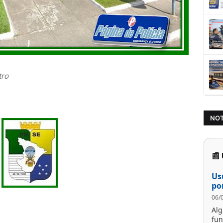
tro
NOT
📰
Us
po
06/
Al
fun