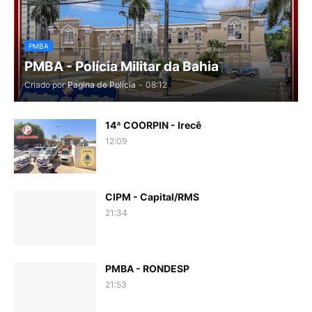
PMBA
PMBA - Polícia Militar da Bahia
Criado por
Pagina de Polícia
-
08:12
14ª COORPIN - Irecê
12:09
CIPM - Capital/RMS
21:34
PMBA - RONDESP
21:53