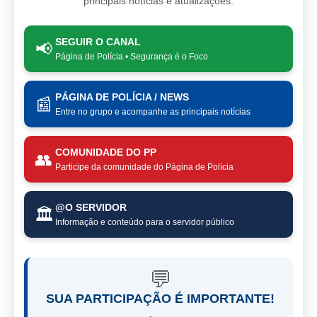
principais notícias e atualizações.
SEGUIR O CANAL
📢
Página de Polícia • Segurança é o Foco
PÁGINA DE POLÍCIA / NEWS
📰
Entre no grupo e acompanhe as principais notícias
COMUNIDADE DO PP
👥
Participe da comunidade do Página de Polícia
@O SERVIDOR
🏛️
Informação e conteúdo para o servidor público
💬
SUA PARTICIPAÇÃO É IMPORTANTE!