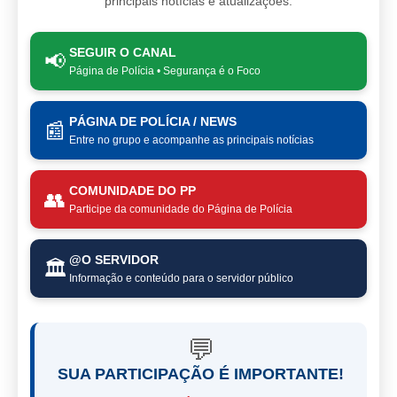
principais notícias e atualizações.
SEGUIR O CANAL
📢
Página de Polícia • Segurança é o Foco
PÁGINA DE POLÍCIA / NEWS
📰
Entre no grupo e acompanhe as principais notícias
COMUNIDADE DO PP
👥
Participe da comunidade do Página de Polícia
@O SERVIDOR
🏛️
Informação e conteúdo para o servidor público
💬
SUA PARTICIPAÇÃO É IMPORTANTE!