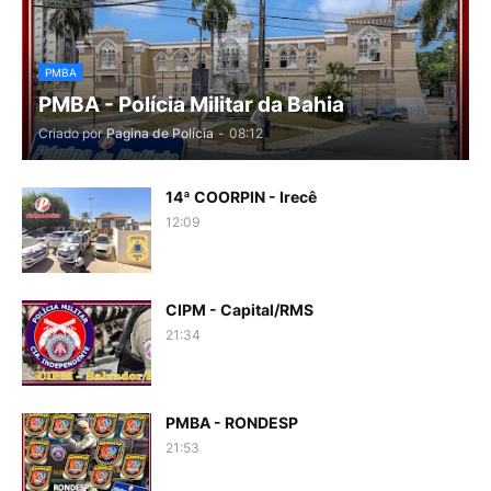
PMBA
PMBA - Polícia Militar da Bahia
Criado por
Pagina de Polícia
-
08:12
14ª COORPIN - Irecê
12:09
CIPM - Capital/RMS
21:34
PMBA - RONDESP
21:53