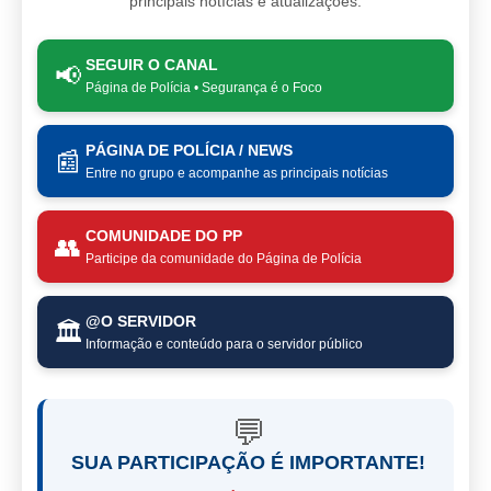
principais notícias e atualizações.
SEGUIR O CANAL
📢
Página de Polícia • Segurança é o Foco
PÁGINA DE POLÍCIA / NEWS
📰
Entre no grupo e acompanhe as principais notícias
COMUNIDADE DO PP
👥
Participe da comunidade do Página de Polícia
@O SERVIDOR
🏛️
Informação e conteúdo para o servidor público
💬
SUA PARTICIPAÇÃO É IMPORTANTE!