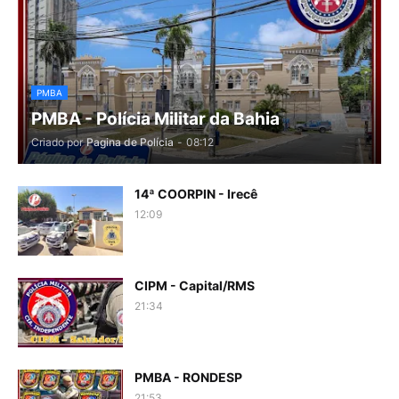
PMBA
PMBA - Polícia Militar da Bahia
Criado por
Pagina de Polícia
-
08:12
14ª COORPIN - Irecê
12:09
CIPM - Capital/RMS
21:34
PMBA - RONDESP
21:53