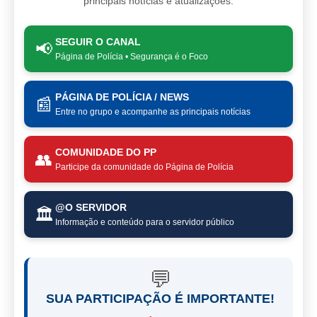
principais notícias e atualizações.
SEGUIR O CANAL
📢
Página de Polícia • Segurança é o Foco
PÁGINA DE POLÍCIA / NEWS
📰
Entre no grupo e acompanhe as principais notícias
COMUNIDADE DO PP
👥
Participe da comunidade do Página de Polícia
@O SERVIDOR
🏛️
Informação e conteúdo para o servidor público
💬
SUA PARTICIPAÇÃO É IMPORTANTE!