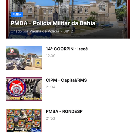
PMBA
PMBA - Polícia Militar da Bahia
Criado por
Pagina de Polícia
-
08:12
14ª COORPIN - Irecê
12:09
CIPM - Capital/RMS
21:34
PMBA - RONDESP
21:53