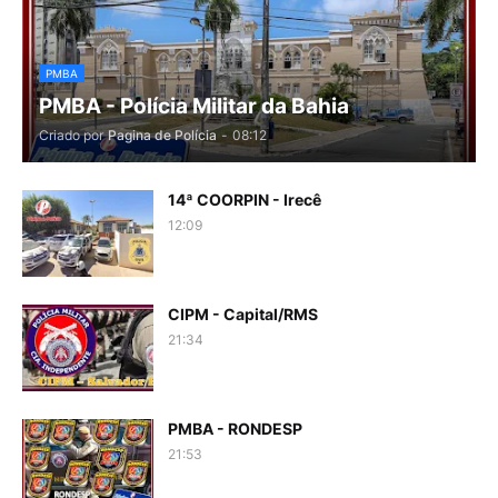
PMBA
PMBA - Polícia Militar da Bahia
Criado por
Pagina de Polícia
-
08:12
14ª COORPIN - Irecê
12:09
CIPM - Capital/RMS
21:34
PMBA - RONDESP
21:53