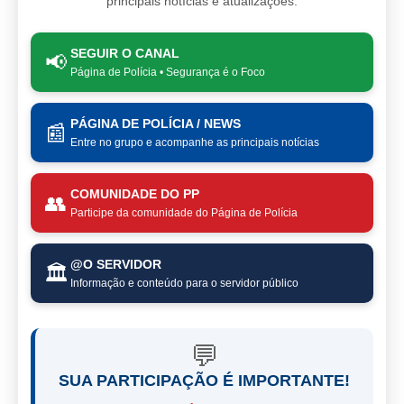
principais notícias e atualizações.
SEGUIR O CANAL
📢
Página de Polícia • Segurança é o Foco
PÁGINA DE POLÍCIA / NEWS
📰
Entre no grupo e acompanhe as principais notícias
COMUNIDADE DO PP
👥
Participe da comunidade do Página de Polícia
@O SERVIDOR
🏛️
Informação e conteúdo para o servidor público
💬
SUA PARTICIPAÇÃO É IMPORTANTE!