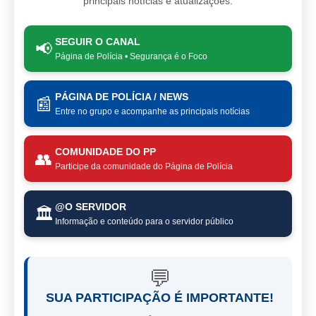
principais notícias e atualizações.
SEGUIR O CANAL
📢
Página de Polícia • Segurança é o Foco
PÁGINA DE POLÍCIA / NEWS
📰
Entre no grupo e acompanhe as principais notícias
COMUNIDADE DO PP
👥
Participe da comunidade do Página de Polícia
@O SERVIDOR
🏛️
Informação e conteúdo para o servidor público
💬
SUA PARTICIPAÇÃO É IMPORTANTE!