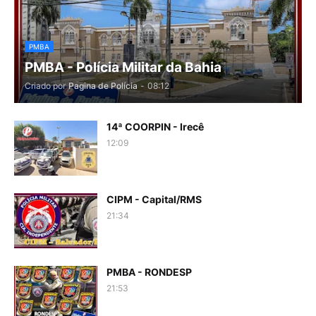
PMBA
PMBA - Polícia Militar da Bahia
Criado por
Pagina de Polícia
-
08:12
14ª COORPIN - Irecê
12:09
CIPM - Capital/RMS
21:34
PMBA - RONDESP
21:53