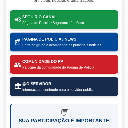
principais notícias e atualizações.
SEGUIR O CANAL
📢
Página de Polícia • Segurança é o Foco
PÁGINA DE POLÍCIA / NEWS
📰
Entre no grupo e acompanhe as principais notícias
COMUNIDADE DO PP
👥
Participe da comunidade do Página de Polícia
@O SERVIDOR
🏛️
Informação e conteúdo para o servidor público
💬
SUA PARTICIPAÇÃO É IMPORTANTE!