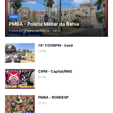
PMBA
PMBA - Polícia Militar da Bahia
Criado por
Pagina de Polícia
-
08:12
14ª COORPIN - Irecê
12:09
CIPM - Capital/RMS
21:34
PMBA - RONDESP
21:53