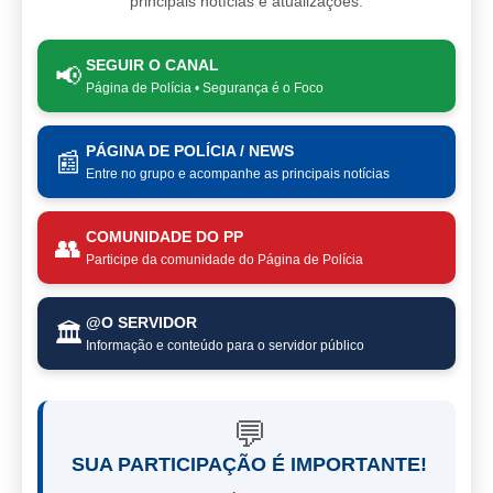
principais notícias e atualizações.
SEGUIR O CANAL
📢
Página de Polícia • Segurança é o Foco
PÁGINA DE POLÍCIA / NEWS
📰
Entre no grupo e acompanhe as principais notícias
COMUNIDADE DO PP
👥
Participe da comunidade do Página de Polícia
@O SERVIDOR
🏛️
Informação e conteúdo para o servidor público
💬
SUA PARTICIPAÇÃO É IMPORTANTE!