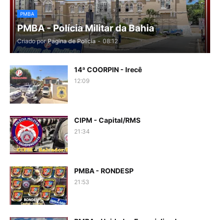
PMBA
PMBA - Polícia Militar da Bahia
Criado por
Pagina de Polícia
-
08:12
14ª COORPIN - Irecê
12:09
CIPM - Capital/RMS
21:34
PMBA - RONDESP
21:53