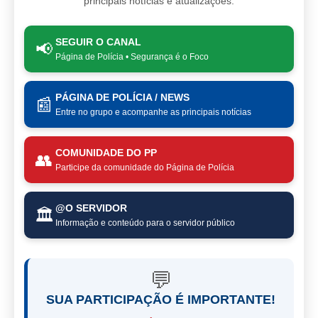
principais notícias e atualizações.
SEGUIR O CANAL
📢
Página de Polícia • Segurança é o Foco
PÁGINA DE POLÍCIA / NEWS
📰
Entre no grupo e acompanhe as principais notícias
COMUNIDADE DO PP
👥
Participe da comunidade do Página de Polícia
@O SERVIDOR
🏛️
Informação e conteúdo para o servidor público
💬
SUA PARTICIPAÇÃO É IMPORTANTE!