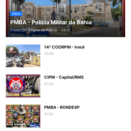
PMBA
PMBA - Polícia Militar da Bahia
Criado por
Pagina de Polícia
-
08:12
14ª COORPIN - Irecê
12:09
CIPM - Capital/RMS
21:34
PMBA - RONDESP
21:53