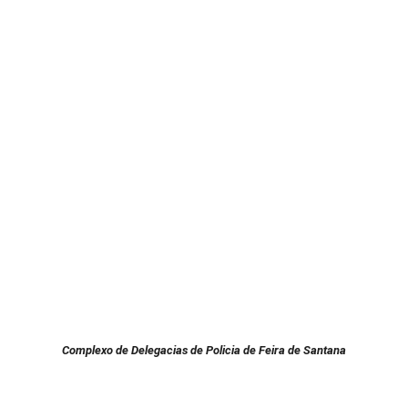
Cartório:
SI: Gaudêncio Martins de Souza Neto
||||||||||||||||||||
Complexo de Delegacias de Policia de Feira de Santana