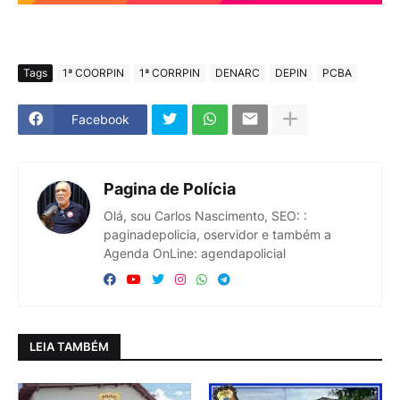
Tags
1ª COORPIN
1ª CORRPIN
DENARC
DEPIN
PCBA
Facebook
Pagina de Polícia
Olá, sou Carlos Nascimento, SEO: :
paginadepolicia, oservidor e também a
Agenda OnLine: agendapolicial
LEIA TAMBÉM