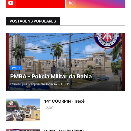
POSTAGENS POPULARES
PMBA
PMBA - Polícia Militar da Bahia
Criado por
Pagina de Polícia
-
08:12
14ª COORPIN - Irecê
12:09